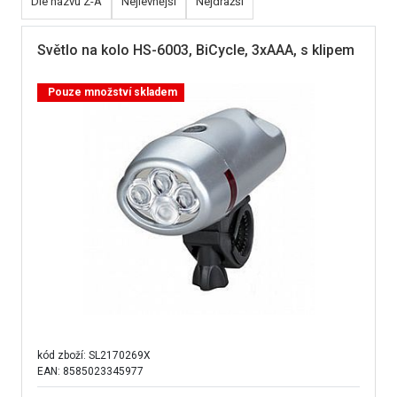
Dle názvu Z-A
Nejlevnější
Nejdražší
Světlo na kolo HS-6003, BiCycle, 3xAAA, s klipem
Pouze množství skladem
kód zboží:
SL2170269X
EAN: 8585023345977