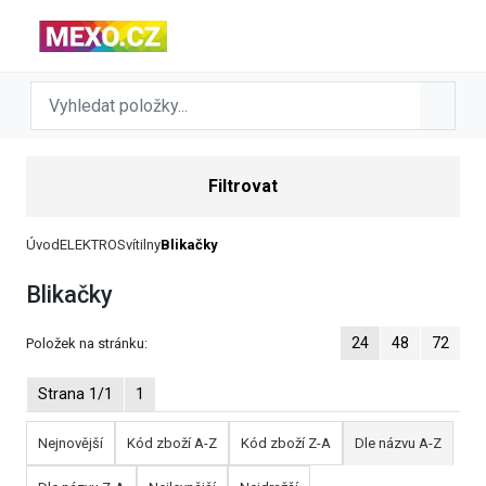
Filtrovat
Úvod
ELEKTRO
Svítilny
Blikačky
Blikačky
24
48
72
Položek na stránku:
Strana 1/1
1
Nejnovější
Kód zboží A-Z
Kód zboží Z-A
Dle názvu A-Z