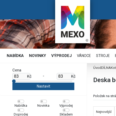
NABÍDKA
NOVINKY
VÝPRODEJ
VÁNOCE
STROJE
Úvod
DÍLNA
Kot
Cena
-
Kč
Kč
Deska b
Položek na str
Nabídka
Novinka
Výprodej
Nejnovější
Doprodej
Skladem