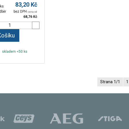
83,20
Kč
 ks
dběr
bez DPH
cena od
68,76
Kč
Košíku
skladem <50 ks
Strana 1/1
1