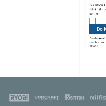
V kartonu 1
Minimální o
po 1 ks
Do 
Dostupnost
na hlavním
skladě: