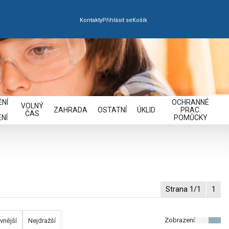
Kontakty
Přihlásit se
Košík
NÍ
OCHRANNÉ
VOLNÝ
ZAHRADA
OSTATNÍ
ÚKLID
PRAC.
ČAS
NÍ
POMŮCKY
Strana 1/1
1
Zobrazení:
vnější
Nejdražší