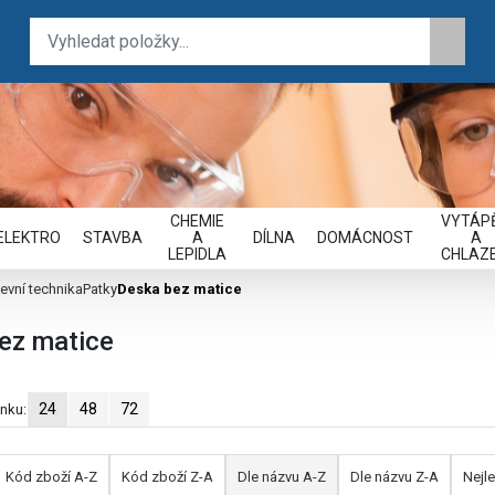
CHEMIE
VYTÁPĚ
ELEKTRO
STAVBA
A
DÍLNA
DOMÁCNOST
A
LEPIDLA
CHLAZE
evní technika
Patky
Deska bez matice
ez matice
24
48
72
ánku:
Kód zboží A-Z
Kód zboží Z-A
Dle názvu A-Z
Dle názvu Z-A
Nejle