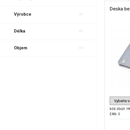
Deska be
Výrobce
Kotevní technika
Délka
---
Objem
---
kód zboží:
H
EAN: 0