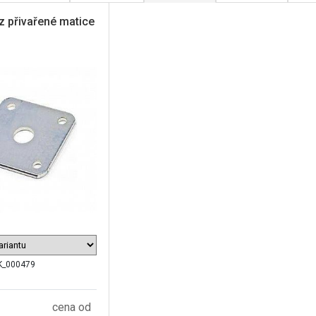
z přivařené matice
K_000479
cena od