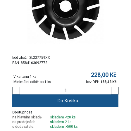
kód zboží:
SL227759XX
EAN: 8584163092772
228,00
Kč
V kartonu 1 ks
Minimální odběr po 1 ks
bez DPH
188,43
Kč
Do Košíku
Dostupnost
na hlavním skladě:
skladem <20 ks
na prodejnách:
skladem 2 ks
u dodavatele:
skladem >500 ks