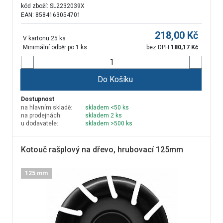
kód zboží:
SL2232039X
EAN: 8584163054701
218,00
Kč
V kartonu 25 ks
Minimální odběr po 1 ks
bez DPH
180,17
Kč
Do Košíku
Dostupnost
na hlavním skladě:
skladem <50 ks
na prodejnách:
skladem 2 ks
u dodavatele:
skladem >500 ks
Kotouč rašplový na dřevo, hrubovací 125mm
125 mm