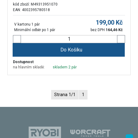
kód zboží:
M49313951070
EAN: 4002395780518
199,00
Kč
V kartonu 1 pár
Minimální odběr po 1 pár
bez DPH
164,46
Kč
Do Košíku
Dostupnost
na hlavním skladě:
skladem 2 pár
Strana 1/1
1