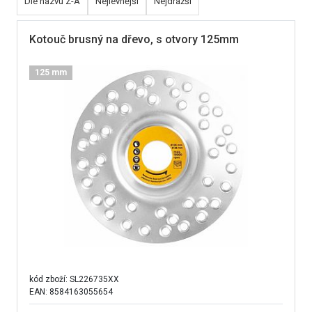
Dle názvu Z-A
Nejlevnější
Nejdražší
Kotouč brusný na dřevo, s otvory 125mm
125 mm
kód zboží:
SL226735XX
EAN: 8584163055654