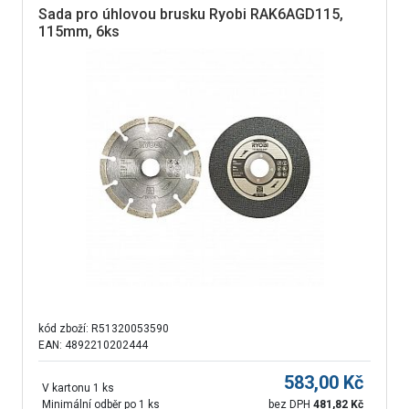
Sada pro úhlovou brusku Ryobi RAK6AGD115,
115mm, 6ks
kód zboží:
R51320053590
EAN: 4892210202444
583,00
Kč
V kartonu 1 ks
Minimální odběr po 1 ks
bez DPH
481,82
Kč