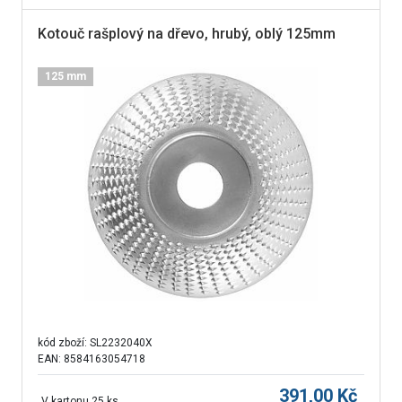
Kotouč rašplový na dřevo, hrubý, oblý 125mm
125 mm
kód zboží:
SL2232040X
EAN: 8584163054718
391,00
Kč
V kartonu 25 ks