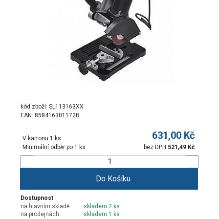
kód zboží:
SL113163XX
EAN: 8584163011728
631,00
Kč
V kartonu 1 ks
Minimální odběr po 1 ks
bez DPH
521,49
Kč
Do Košíku
Dostupnost
na hlavním skladě:
skladem 2 ks
na prodejnách:
skladem 1 ks