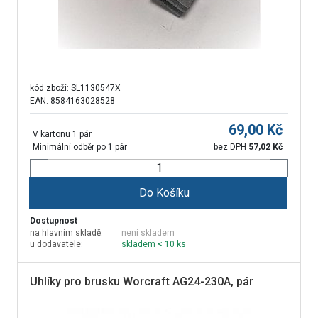
kód zboží:
SL1130547X
EAN: 8584163028528
69,00
Kč
V kartonu 1 pár
Minimální odběr po 1 pár
bez DPH
57,02
Kč
Do Košíku
Dostupnost
na hlavním skladě:
není skladem
u dodavatele:
skladem < 10 ks
Uhlíky pro brusku Worcraft AG24-230A, pár