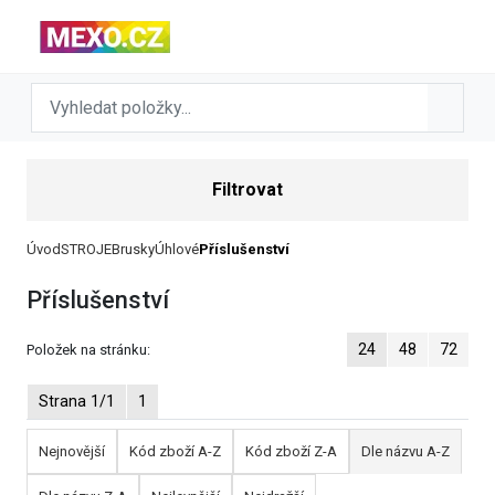
Filtrovat
Úvod
STROJE
Brusky
Úhlové
Příslušenství
Příslušenství
24
48
72
Položek na stránku:
Strana 1/1
1
Nejnovější
Kód zboží A-Z
Kód zboží Z-A
Dle názvu A-Z