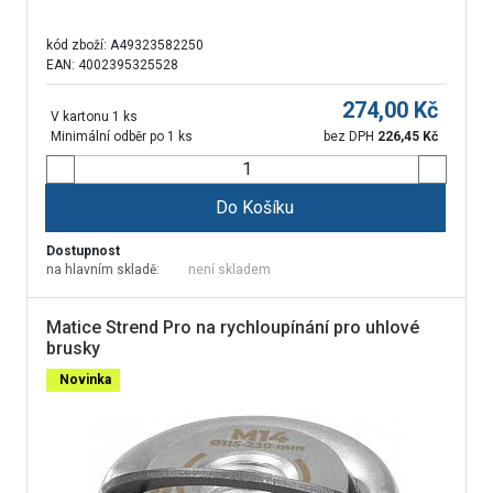
kód zboží:
A49323582250
EAN: 4002395325528
274,00
Kč
V kartonu 1 ks
Minimální odběr po 1 ks
bez DPH
226,45
Kč
Do Košíku
Dostupnost
na hlavním skladě:
není skladem
Matice Strend Pro na rychloupínání pro uhlové
brusky
Novinka