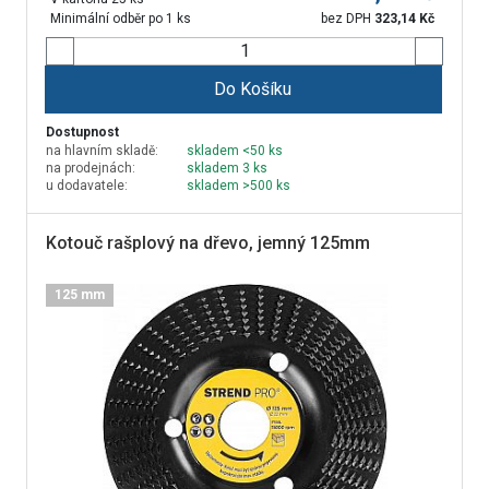
Minimální odběr po 1 ks
bez DPH
323,14
Kč
Do Košíku
Dostupnost
na hlavním skladě:
skladem <50 ks
na prodejnách:
skladem 3 ks
u dodavatele:
skladem >500 ks
Kotouč rašplový na dřevo, jemný 125mm
125 mm