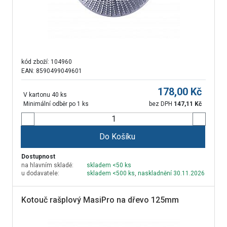
kód zboží:
104960
EAN: 8590499049601
178,00
Kč
V kartonu 40 ks
Minimální odběr po 1 ks
bez DPH
147,11
Kč
Do Košíku
Dostupnost
na hlavním skladě:
skladem <50 ks
u dodavatele:
skladem <500 ks
,
naskladnění 30.11.2026
Kotouč rašplový MasiPro na dřevo 125mm