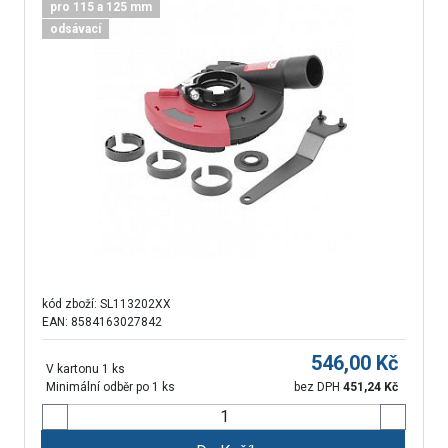
pro 115 a 125 mm
odsávací
kód zboží:
SL113202XX
EAN: 8584163027842
546,00
Kč
V kartonu 1 ks
Minimální odběr po 1 ks
bez DPH
451,24
Kč