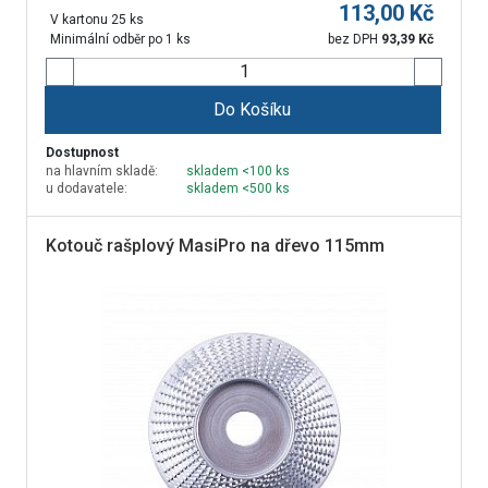
113,00
Kč
V kartonu 25 ks
Minimální odběr po 1 ks
bez DPH
93,39
Kč
Do Košíku
Dostupnost
na hlavním skladě:
skladem <100 ks
u dodavatele:
skladem <500 ks
Kotouč rašplový MasiPro na dřevo 115mm