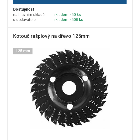
Dostupnost
na hlavním skladě:
skladem <50 ks
u dodavatele:
skladem >500 ks
Kotouč rašplový na dřevo 125mm
125 mm