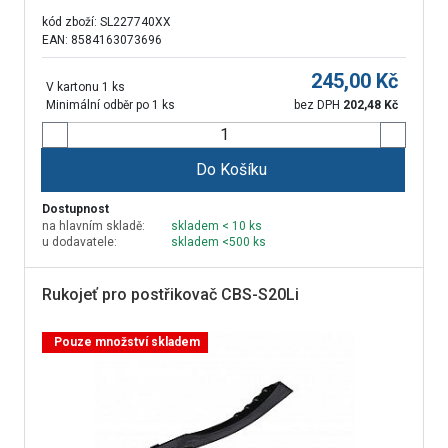
kód zboží:
SL227740XX
EAN: 8584163073696
245,00
Kč
V kartonu 1 ks
Minimální odběr po 1 ks
bez DPH
202,48
Kč
Do Košíku
Dostupnost
na hlavním skladě:
skladem < 10 ks
u dodavatele:
skladem <500 ks
Rukojeť pro postřikovač CBS-S20Li
Pouze množství skladem