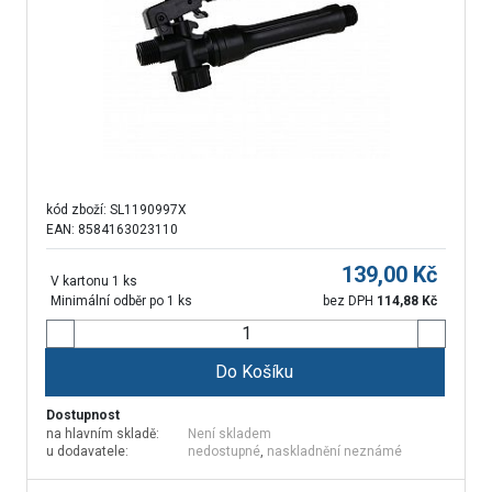
kód zboží:
SL1190997X
EAN: 8584163023110
139,00
Kč
V kartonu 1 ks
Minimální odběr po 1 ks
bez DPH
114,88
Kč
Do Košíku
Dostupnost
na hlavním skladě:
Není skladem
u dodavatele:
nedostupné
,
naskladnění neznámé