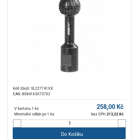
kód zboží:
SL227741XX
EAN: 8584163073702
258,00
Kč
V kartonu 1 ks
Minimální odběr po 1 ks
bez DPH
213,22
Kč
Do Košíku