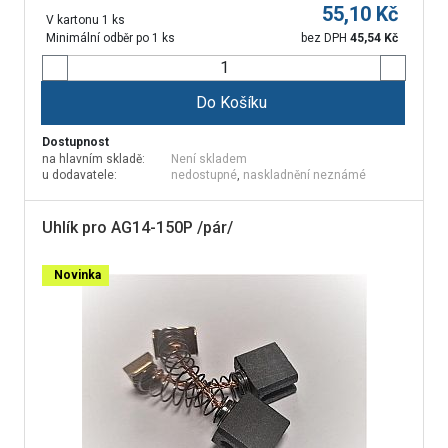
55,10
Kč
V kartonu 1 ks
Minimální odběr po 1 ks
bez DPH
45,54
Kč
Do Košíku
Dostupnost
na hlavním skladě:
Není skladem
u dodavatele:
nedostupné
,
naskladnění neznámé
Uhlík pro AG14-150P /pár/
Novinka