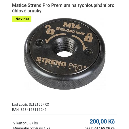
Matice Strend Pro Premium na rychloupínání pro
úhlové brusky
Novinka
kód zboží:
SL121554XX
EAN: 8584163116249
200,00
Kč
V kartonu 67 ks
Minimální odběr po 1 ks
bez DPH
165,29
Kč