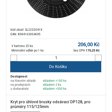
kód zboží:
SL2232041X
EAN: 8584163054695
206,00
Kč
V kartonu 25 ks
Minimální odběr po 1 ks
bez DPH
170,25
Kč
Do Košíku
Dostupnost
na hlavním skladě:
skladem <100 ks
na prodejnách:
skladem 2 ks
u dodavatele:
skladem >500 ks
Kryt pro úhlové brusky odsávací DP128, pro
průměry 115/125mm