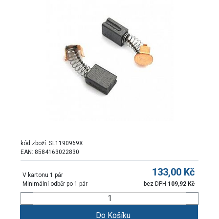
kód zboží:
SL1190969X
EAN: 8584163022830
133,00
Kč
V kartonu 1 pár
Minimální odběr po 1 pár
bez DPH
109,92
Kč
Do Košíku