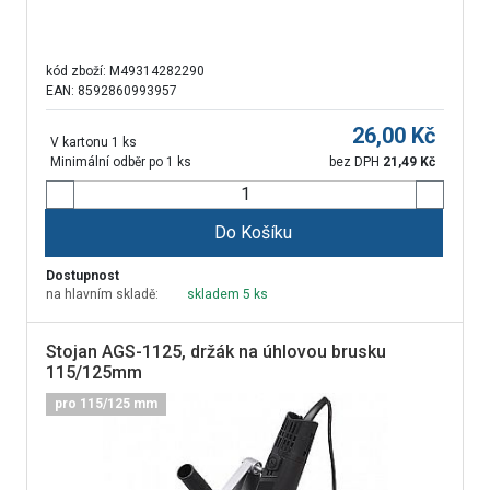
kód zboží:
M49314282290
EAN: 8592860993957
26,00
Kč
V kartonu 1 ks
Minimální odběr po 1 ks
bez DPH
21,49
Kč
Do Košíku
Dostupnost
na hlavním skladě:
skladem 5 ks
Stojan AGS-1125, držák na úhlovou brusku
115/125mm
pro 115/125 mm