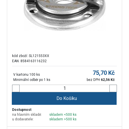
kód zboží:
SL121553XX
EAN: 8584163116232
75,70
Kč
V kartonu 100 ks
Minimální odběr po 1 ks
bez DPH
62,56
Kč
Do Košíku
Dostupnost
na hlavním skladě:
skladem <500 ks
u dodavatele:
skladem >500 ks