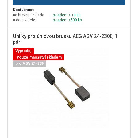
Dostupnost
na hlavním skladě:
skladem < 10 ks
u dodavatele:
skladem <500 ks
Uhlíky pro úhlovou brusku AEG AGV 24-230E, 1
pár
Výprodej
Pouze množství skladem
pro AGV 24-230