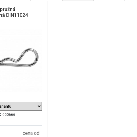
 pružná
há DIN11024
K_000666
cena od