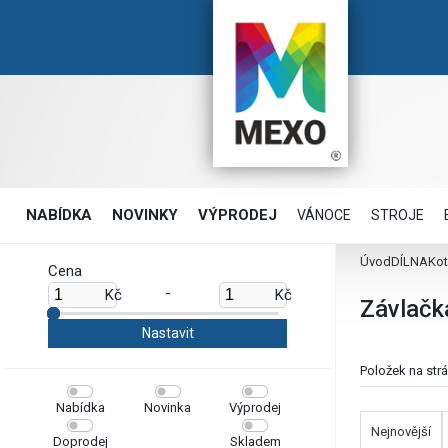
NABÍDKA
NOVINKY
VÝPRODEJ
VÁNOCE
STROJE
Úvod
DÍLNA
Kot
Cena
-
Kč
Kč
Závlačk
Položek na str
Nabídka
Novinka
Výprodej
Nejnovější
Doprodej
Skladem