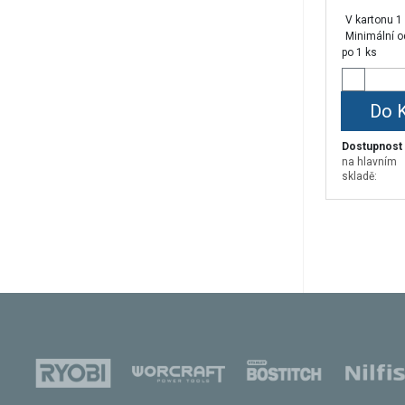
21 mm
V kartonu 1
24 mm
Minimální o
31 mm
po 1 ks
36 mm
Do 
Dostupnost
na hlavním
skladě: