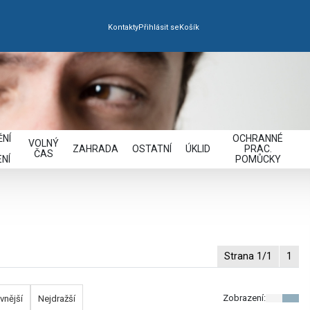
Kontakty
Přihlásit se
Košík
NÍ
OCHRANNÉ
VOLNÝ
ZAHRADA
OSTATNÍ
ÚKLID
PRAC.
ČAS
NÍ
POMŮCKY
Strana 1/1
1
Zobrazení:
vnější
Nejdražší