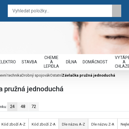
CHEMIE
VYTÁPĚ
ELEKTRO
STAVBA
A
DÍLNA
DOMÁCNOST
A
LEPIDLA
CHLAZE
evní technika
Drobný spojovák
Ostatní
Závlačka pružná jednoduchá
a pružná jednoduchá
24
48
72
ánku:
Kód zboží A-Z
Kód zboží Z-A
Dle názvu A-Z
Dle názvu Z-A
Nejle