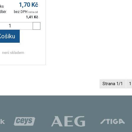
1,70
Kč
 ks
dběr
bez DPH
cena od
1,41
Kč
Košíku
není skladem
Strana 1/1
1