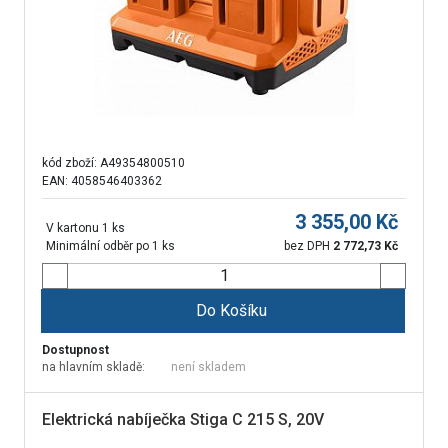
kód zboží:
A49354800510
EAN: 4058546403362
3 355,00
Kč
V kartonu 1 ks
Minimální odběr po 1 ks
bez DPH
2 772,73
Kč
Do Košíku
Dostupnost
na hlavním skladě:
není skladem
Elektrická nabíječka Stiga C 215 S, 20V