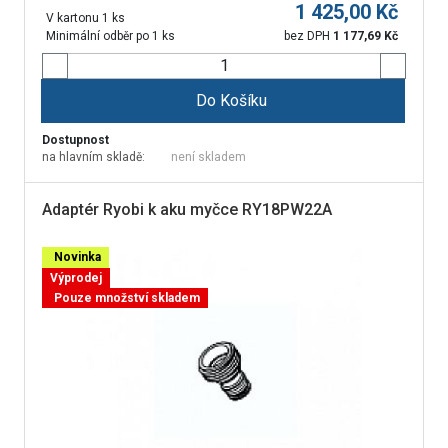
1 425,00
Kč
V kartonu 1 ks
Minimální odběr po 1 ks
bez DPH
1 177,69
Kč
Do Košíku
Dostupnost
na hlavním skladě:
není skladem
Adaptér Ryobi k aku myčce RY18PW22A
Novinka
Výprodej
Pouze množství skladem