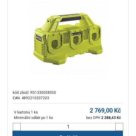
kód zboží:
R51330058050
EAN: 4892210207203
2 769,00
Kč
V kartonu 1 ks
Minimální odběr po 1 ks
bez DPH
2 288,43
Kč