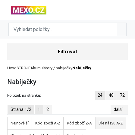
Filtrovat
Úvod
STROJE
Akumulátory / nabíječky
Nabíječky
Nabíječky
24
48
72
Položek na stránku:
Strana 1/2
1
2
další
Nejnovější
Kód zboží A-Z
Kód zboží Z-A
Dle názvu A-Z