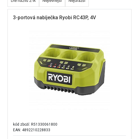
Dle názvu Z-A
Nejlevnější
Nejdražší
3-portová nabíječka Ryobi RC43P, 4V
kód zboží:
R51330061800
EAN: 4892210228833