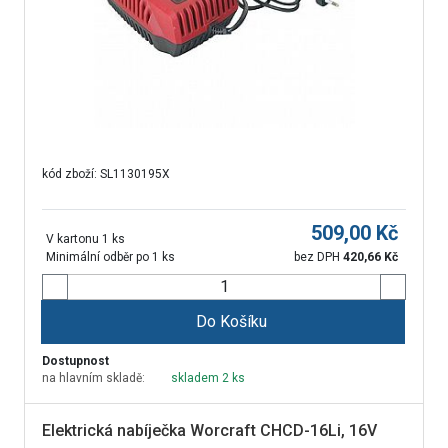
kód zboží:
SL1130195X
509,00
Kč
V kartonu 1 ks
Minimální odběr po 1 ks
bez DPH
420,66
Kč
Do Košíku
Dostupnost
na hlavním skladě:
skladem 2 ks
Elektrická nabíječka Worcraft CHCD-16Li, 16V