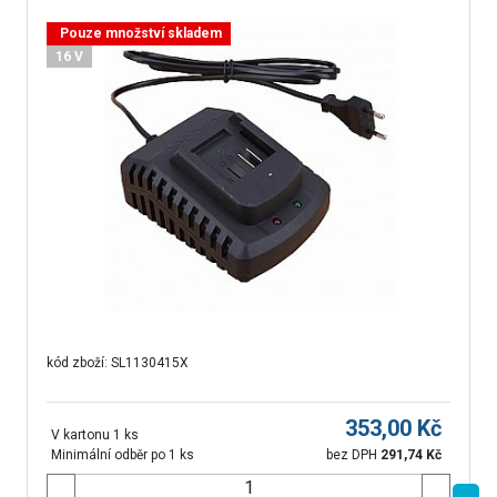
Pouze množství skladem
16 V
kód zboží:
SL1130415X
353,00
Kč
V kartonu 1 ks
Minimální odběr po 1 ks
bez DPH
291,74
Kč