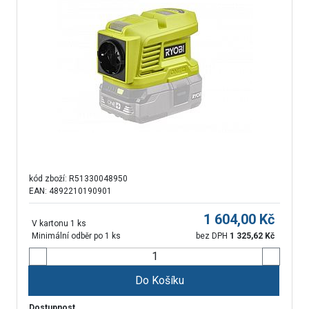
kód zboží:
R51330048950
EAN: 4892210190901
1 604,00
Kč
V kartonu 1 ks
Minimální odběr po 1 ks
bez DPH
1 325,62
Kč
Do Košíku
Dostupnost