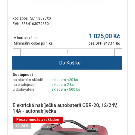
kód zboží:
SL118090XX
EAN: 8584163079650
1 025,00
Kč
V kartonu 1 ks
Minimální odběr po 1 ks
bez DPH
847,11
Kč
Do Košíku
Dostupnost
na hlavním skladě:
skladem <20 ks
na prodejnách:
skladem 2 ks
u dodavatele:
skladem <500 ks
Elektrická nabíječka autobaterií CBR-20, 12/24V,
14A - autonabíječka
Pouze množství skladem
12-24 V