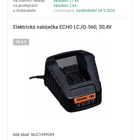
na hlavním skladě:
skladem 21 ks
na prodejnách:
skladem 2 ks
u dodavatele:
nedostupné
,
naskladnění 28.9.2026
Elektrická nabíječka ECHO LCJQ-560, 50,4V
50,4 V
kód zboží:
MJC1099209