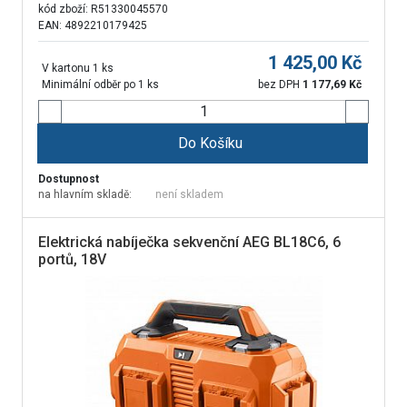
kód zboží:
R51330045570
EAN: 4892210179425
1 425,00
Kč
V kartonu 1 ks
Minimální odběr po 1 ks
bez DPH
1 177,69
Kč
Do Košíku
Dostupnost
na hlavním skladě:
není skladem
Elektrická nabíječka sekvenční AEG BL18C6, 6
portů, 18V