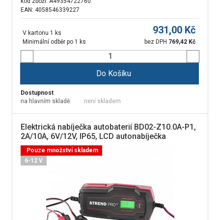
kód zboží:
A49354722760
EAN: 4058546339227
931,00
Kč
V kartonu 1 ks
Minimální odběr po 1 ks
bez DPH
769,42
Kč
Do Košíku
Dostupnost
na hlavním skladě:
není skladem
Elektrická nabíječka autobaterií BD02-Z10.0A-P1,
2A/10A, 6V/12V, IP65, LCD autonabíječka
Pouze množství skladem
6-12 V