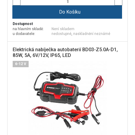
Do Košíku
Dostupnost
na hlavním skladě:
Není skladem
u dodavatele:
nedostupné
,
naskladnění neznámé
Elektrická nabíječka autobaterií BD03-Z5.0A-D1,
85W, 5A, 6V/12V, IP65, LED
6-12 V