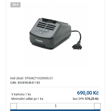
20 V
kód zboží:
STIGA271020000/21
EAN: 8008984841185
690,00
Kč
V kartonu 1 ks
Minimální odběr po 1 ks
bez DPH
570,25
Kč