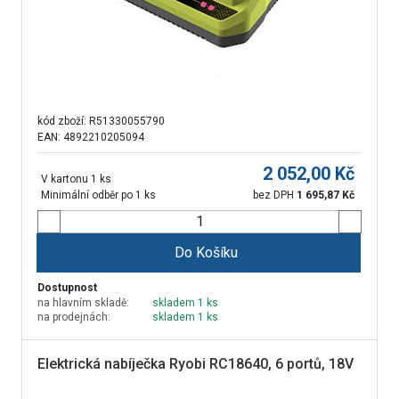
kód zboží:
R51330055790
EAN: 4892210205094
2 052,00
Kč
V kartonu 1 ks
Minimální odběr po 1 ks
bez DPH
1 695,87
Kč
Do Košíku
Dostupnost
na hlavním skladě:
skladem 1 ks
na prodejnách:
skladem 1 ks
Elektrická nabíječka Ryobi RC18640, 6 portů, 18V