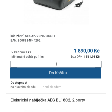
kód zboží:
STIGA277020208/ST1
EAN: 8008984844292
1 890,00
Kč
V kartonu 1 ks
Minimální odběr po 1 ks
bez DPH
1 561,98
Kč
Do Košíku
Dostupnost
na hlavním skladě:
není skladem
Elektrická nabíječka AEG BL18C2, 2 porty