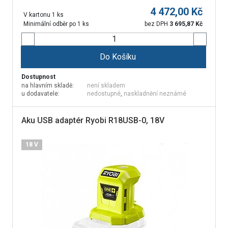
4 472,00
Kč
V kartonu 1 ks
Minimální odběr po 1 ks
bez DPH
3 695,87
Kč
Do Košíku
Dostupnost
na hlavním skladě:
není skladem
u dodavatele:
nedostupné
,
naskladnění neznámé
Aku USB adaptér Ryobi R18USB-0, 18V
18 V