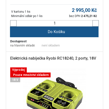
2 995,00
Kč
V kartonu 1 ks
Minimální odběr po 1 ks
bez DPH
2 475,21
Kč
Do Košíku
Dostupnost
na hlavním skladě:
není skladem
Elektrická nabíječka Ryobi RC18240, 2 porty, 18V
Výprodej
Pouze množství skladem
18 V