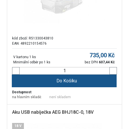
kód zboží:
R51330043810
EAN: 4892210154576
735,00
Kč
V kartonu 1 ks
Minimální odběr po 1 ks
bez DPH
607,44
Kč
Do Košíku
Dostupnost
na hlavním skladě:
není skladem
Aku USB nabíječka AEG BHJ18C-0, 18V
18 V