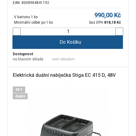
EAN: 8008984841192
990,00
Kč
V kartonu 1 ks
Minimální odběr po 1 ks
bez DPH
818,18
Kč
Do Košíku
Dostupnost
na hlavním skladě:
není skladem
Elektrická duální nabíječka Stiga EC 415 D, 48V
48 V
duální