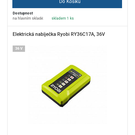
Do Košíku
Dostupnost
na hlavním skladě:
skladem 1 ks
Elektrická nabíječka Ryobi RY36C17A, 36V
36 V