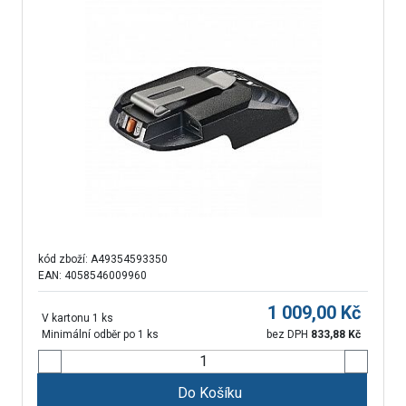
kód zboží:
A49354593350
EAN: 4058546009960
1 009,00
Kč
V kartonu 1 ks
Minimální odběr po 1 ks
bez DPH
833,88
Kč
Do Košíku