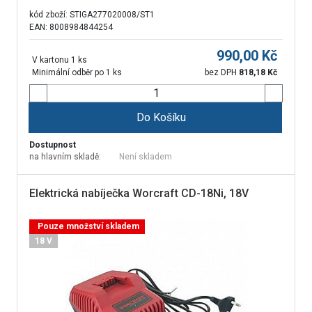
kód zboží:
STIGA277020008/ST1
EAN: 8008984844254
990,00
Kč
V kartonu 1 ks
Minimální odběr po 1 ks
bez DPH
818,18
Kč
Do Košíku
Dostupnost
na hlavním skladě:
Není skladem
Elektrická nabíječka Worcraft CD-18Ni, 18V
Pouze množství skladem
18 V