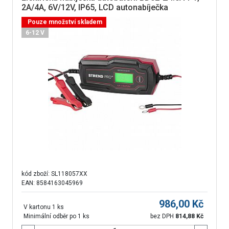
2A/4A, 6V/12V, IP65, LCD autonabíječka
Pouze množství skladem
6-12 V
kód zboží:
SL118057XX
EAN: 8584163045969
986,00
Kč
V kartonu 1 ks
Minimální odběr po 1 ks
bez DPH
814,88
Kč