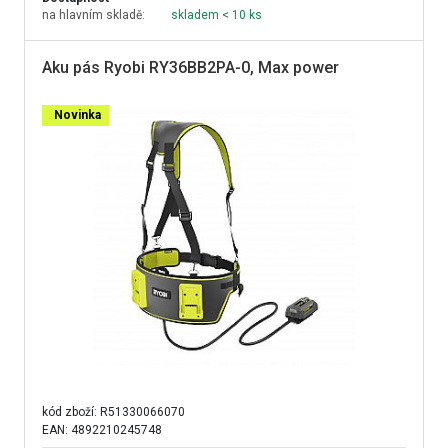
na hlavním skladě:
skladem < 10 ks
Aku pás Ryobi RY36BB2PA-0, Max power
Novinka
kód zboží:
R51330066070
EAN: 4892210245748