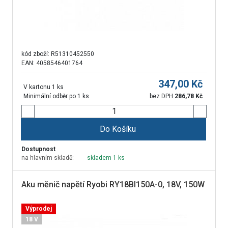
kód zboží:
R51310452550
EAN: 4058546401764
347,00
Kč
V kartonu 1 ks
Minimální odběr po 1 ks
bez DPH
286,78
Kč
Do Košíku
Dostupnost
na hlavním skladě:
skladem 1 ks
Aku měnič napětí Ryobi RY18BI150A-0, 18V, 150W
Výprodej
18 V