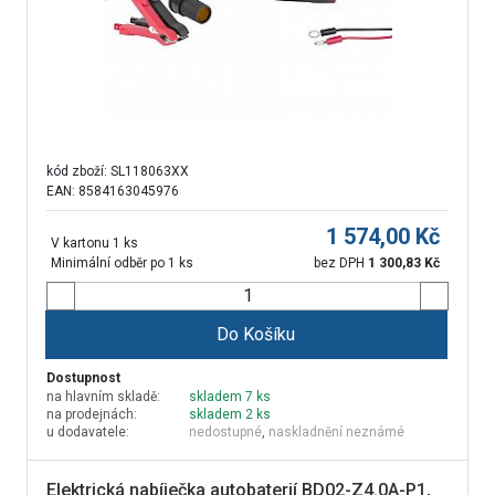
kód zboží:
SL118063XX
EAN: 8584163045976
1 574,00
Kč
V kartonu 1 ks
Minimální odběr po 1 ks
bez DPH
1 300,83
Kč
Do Košíku
Dostupnost
na hlavním skladě:
skladem 7 ks
na prodejnách:
skladem 2 ks
u dodavatele:
nedostupné
,
naskladnění neznámé
Elektrická nabíječka autobaterií BD02-Z4.0A-P1,