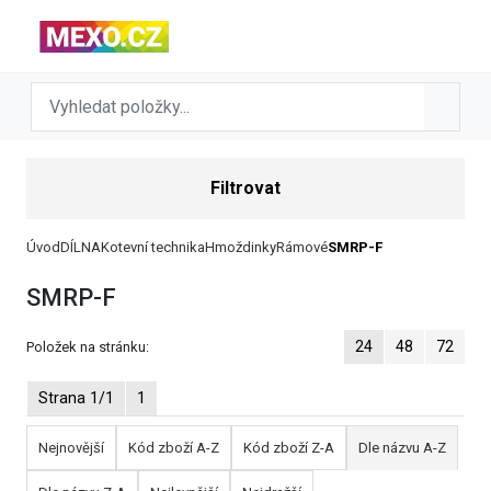
Filtrovat
Úvod
DÍLNA
Kotevní technika
Hmoždinky
Rámové
SMRP-F
SMRP-F
24
48
72
Položek na stránku:
Strana 1/1
1
Nejnovější
Kód zboží A-Z
Kód zboží Z-A
Dle názvu A-Z