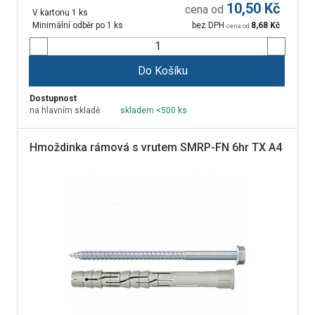
10,50
Kč
cena od
V kartonu 1 ks
Minimální odběr po 1 ks
bez DPH
8,68
Kč
cena od
Do Košíku
Dostupnost
na hlavním skladě:
skladem <500 ks
Hmoždinka rámová s vrutem SMRP-FN 6hr TX A4