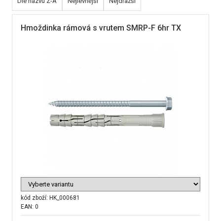
Dle názvu Z-A
Nejlevnější
Nejdražší
Hmoždinka rámová s vrutem SMRP-F 6hr TX
kód zboží:
HK_000681
EAN: 0