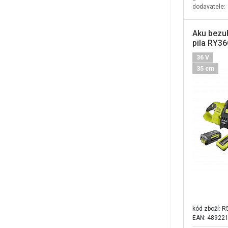
dodavatele:
Aku bezu
pila RY3
Ryobi, 36
36 V
35 cm
kód zboží:
R
EAN: 48922