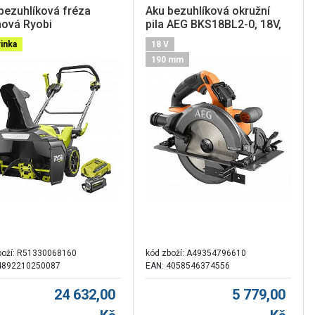
bezuhlíková fréza
Aku bezuhlíková okružní
ová Ryobi
pila AEG BKS18BL2-0, 18V,
6STX53B-160, Max
190mm
inka
18 V
r, 53cm
190 mm
boží:
R51330068160
kód zboží:
A49354796610
4892210250087
EAN: 4058546374556
24 632,00
5 779,00