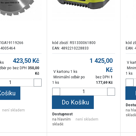
TIGA19119266
kód zboží:
R51330061800
kód z
24005464
EAN: 4892210228833
EAN: 
423,50
Kč
1 425,00
 ks
V kar
dběr po
bez DPH
350,00
Minim
Kč
V kartonu 1 ks
Kč
1 ks
Minimální odběr po
bez DPH
1
1 ks
177,69
Kč
Košíku
Do Košíku
Dostu
není skladem
na hl
Dostupnost
skladě
na hlavním
není skladem
skladě: