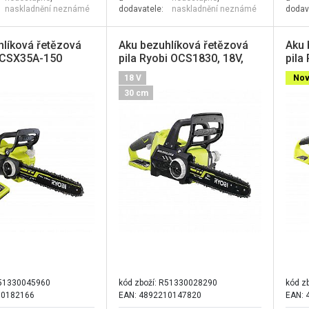
naskladnění neznámé
dodavatele:
naskladnění neznámé
dodav
hlíková řetězová
Aku bezuhlíková řetězová
Aku 
6CSX35A-150
pila Ryobi OCS1830, 18V,
pila
V, 35cm
30cm
Max 
18 V
Nov
30 cm
51330045960
kód zboží:
R51330028290
kód z
10182166
EAN: 4892210147820
EAN: 