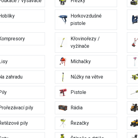
Foukače / vysavače
Frézky
Hoblíky
Horkovzdušné
pistole
Kompresory
Křovinořezy /
vyžínače
Lisy
Míchačky
Na zahradu
Nůžky na větve
Pily
Pistole
Prořezávací pily
Rádia
Řetězové pily
Řezačky