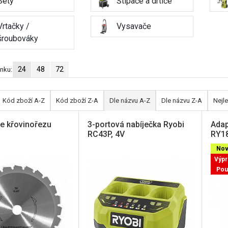
Sety
Štípače a drtiče
Vrtačky /
Vysavače
šroubováky
24
48
72
ánku:
Kód zboží A-Z
Kód zboží Z-A
Dle názvu A-Z
Dle názvu Z-A
Nejle
e křovinořezu
3-portová nabíječka Ryobi
Adap
RC43P, 4V
RY1
Nov
Výpr
Pou