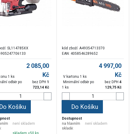
boží:
SL114785XX
kód zboží:
A49354713370
5905247706133
EAN: 4058546289652
2 085,00
4 997,00
Kč
Kč
tonu 1 ks
V kartonu 1 ks
ální odběr po
bez DPH
1
Minimální odběr po
bez DPH
4
723,14
Kč
1 ks
129,75
Kč
Do Košíku
Do Košíku
pnost
Dostupnost
avním
není skladem
na hlavním
není skladem
:
skladě:
skladem <50 ks