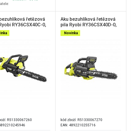
atele:
bezuhlíková řetězová
Aku bezuhlíková řetězová
 Ryobi RY36CSX40C-0,
pila Ryobi RY36CSX40D-0,
power, 40cm
Max power, 40cm
inka
Novinka
boží:
R51330067260
kód zboží:
R51330067270
4892210245946
EAN: 4892210255716