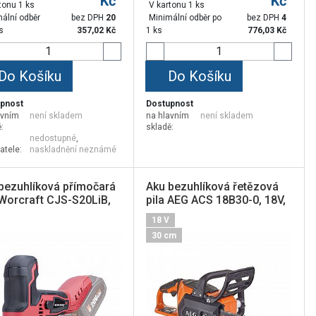
Kč
Kč
tonu 1 ks
V kartonu 1 ks
ální odběr
bez DPH
20
Minimální odběr po
bez DPH
4
s
357,02
Kč
1 ks
776,03
Kč
Do Košíku
Do Košíku
pnost
Dostupnost
avním
není skladem
na hlavním
není skladem
:
skladě:
nedostupné
,
atele:
naskladnění neznámé
bezuhlíková přímočará
Aku bezuhlíková řetězová
 Worcraft CJS-S20LiB,
pila AEG ACS 18B30-0, 18V,
 Li-ion
30cm
18 V
30 cm