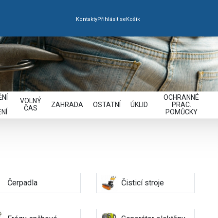
Kontakty
Přihlásit se
Košík
NÍ
OCHRANNÉ
VOLNÝ
ZAHRADA
OSTATNÍ
ÚKLID
PRAC.
ČAS
NÍ
POMŮCKY
Čerpadla
Čisticí stroje