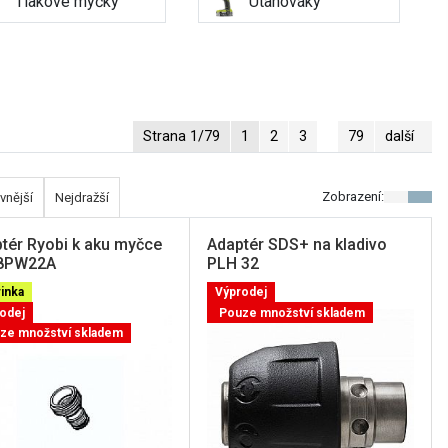
Tlakové myčky
Utahováky
Strana 1/79
1
2
3
79
další
Zobrazení:
vnější
Nejdražší
tér Ryobi k aku myčce
Adaptér SDS+ na kladivo
8PW22A
PLH 32
inka
Výprodej
odej
Pouze množství skladem
ze množství skladem