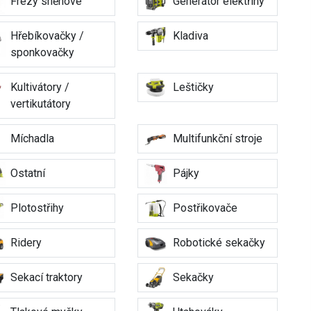
Frézy sněhové
Generátor elektřiny
Hřebíkovačky /
Kladiva
sponkovačky
Kultivátory /
Leštičky
vertikutátory
Míchadla
Multifunkční stroje
Ostatní
Pájky
Plotostřihy
Postřikovače
Ridery
Robotické sekačky
Sekací traktory
Sekačky