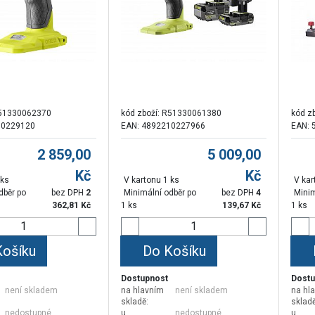
51330062370
kód zboží:
R51330061380
kód z
10229120
EAN: 4892210227966
EAN: 
2 859,00
5 009,00
Kč
Kč
 ks
V kartonu 1 ks
V kar
dběr po
bez DPH
2
Minimální odběr po
bez DPH
4
Minim
362,81
Kč
1 ks
139,67
Kč
1 ks
Košíku
Do Košíku
Dostupnost
Dostu
není skladem
na hlavním
není skladem
na hl
skladě:
skladě
nedostupné
,
u
nedostupné
,
u