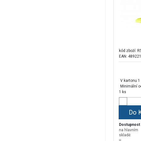
kód zboží:
R
EAN: 48922
V kartonu 1
Minimální o
1 ks
Do 
Dostupnost
na hlavním
skladě:
u