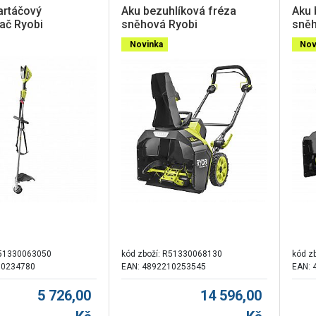
artáčový
Aku bezuhlíková fréza
Aku 
ač Ryobi
sněhová Ryobi
sněh
X40A-0
RY18STX45A-0, 18V One+™,
RY3
Novinka
Nov
45 cm
powe
51330063050
kód zboží:
R51330068130
kód z
10234780
EAN: 4892210253545
EAN: 
5 726,00
14 596,00