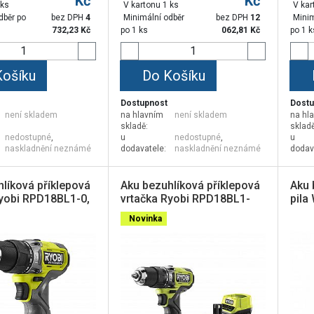
Kč
Kč
 ks
V kartonu 1 ks
V kar
dběr po
bez DPH
4
Minimální odběr
bez DPH
12
Minim
732,23
Kč
po 1 ks
062,81
Kč
po 1 k
Košíku
Do Košíku
Dostupnost
Dostu
není skladem
na hlavním
není skladem
na hl
skladě:
skladě
nedostupné
,
u
nedostupné
,
u
naskladnění neznámé
dodavatele:
naskladnění neznámé
dodav
líková příklepová
Aku bezuhlíková příklepová
Aku 
Ryobi RPD18BL1-0,
vrtačka Ryobi RPD18BL1-
pila
+™
2C42S, 18V One+™, 4 Ah, 2
20V,
Novinka
Ah