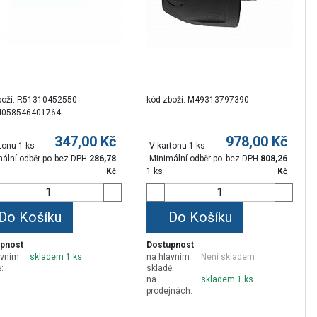
boží:
R51310452550
kód zboží:
M49313797390
4058546401764
347,00
Kč
978,00
Kč
tonu 1 ks
V kartonu 1 ks
ální odběr po
bez DPH
286,78
Minimální odběr po
bez DPH
808,26
Kč
1 ks
Kč
Do Košíku
Do Košíku
pnost
Dostupnost
avním
skladem 1 ks
na hlavním
Není skladem
:
skladě:
na
skladem 1 ks
prodejnách: