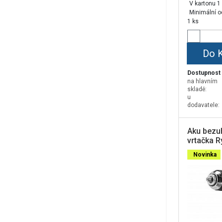
V kartonu 1
Minimální o
1 ks
Do 
Dostupnost
na hlavním
skladě:
u
dodavatele:
Aku bezuh
vrtačka 
18V One
Novinka