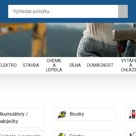
CHEMIE
VYTÁPĚ
ELEKTRO
STAVBA
A
DÍLNA
DOMÁCNOST
A
LEPIDLA
CHLAZE
E
Akumulátory /
Brusky
nabíječky