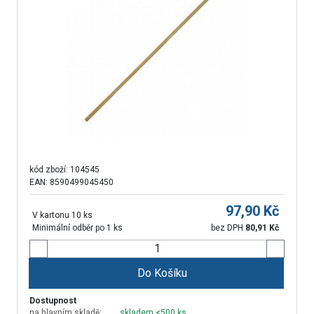
kód zboží:
104545
EAN: 8590499045450
97,90
Kč
V kartonu 10 ks
Minimální odběr po 1 ks
bez DPH
80,91
Kč
Do Košíku
Dostupnost
na hlavním skladě:
skladem <500 ks