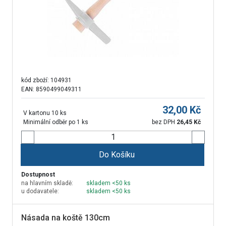
kód zboží:
104931
EAN: 8590499049311
32,00
Kč
V kartonu 10 ks
Minimální odběr po 1 ks
bez DPH
26,45
Kč
Do Košíku
Dostupnost
na hlavním skladě:
skladem <50 ks
u dodavatele:
skladem <50 ks
Násada na koště 130cm