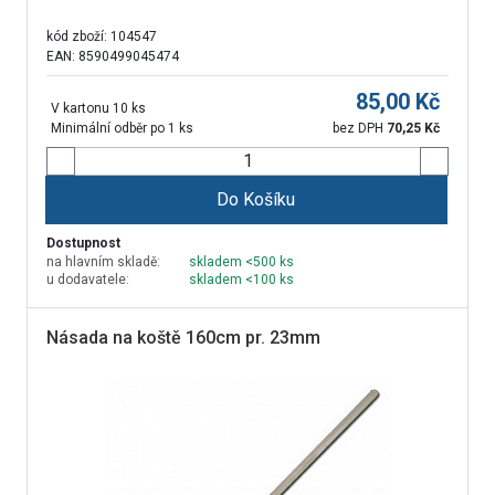
kód zboží:
104547
EAN: 8590499045474
85,00
Kč
V kartonu 10 ks
Minimální odběr po 1 ks
bez DPH
70,25
Kč
Do Košíku
Dostupnost
na hlavním skladě:
skladem <500 ks
u dodavatele:
skladem <100 ks
Násada na koště 160cm pr. 23mm