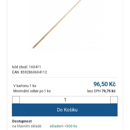
kód zboží:
160411
EAN: 8592860604112
96,50
Kč
V kartonu 1 ks
Minimální odběr po 1 ks
bez DPH
79,75
Kč
Do Košíku
Dostupnost
na hlavním skladě:
skladem <500 ks