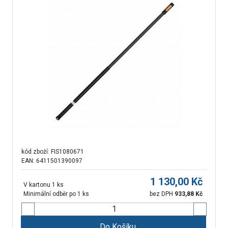
kód zboží:
FIS1080671
EAN: 6411501390097
1 130,00
Kč
V kartonu 1 ks
Minimální odběr po 1 ks
bez DPH
933,88
Kč
Do Košíku