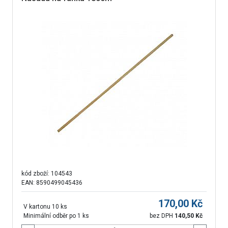
kód zboží:
104543
EAN: 8590499045436
170,00
Kč
V kartonu 10 ks
Minimální odběr po 1 ks
bez DPH
140,50
Kč