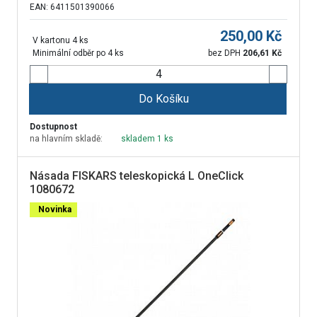
EAN: 6411501390066
250,00
Kč
V kartonu 4 ks
Minimální odběr po 4 ks
bez DPH
206,61
Kč
Do Košíku
Dostupnost
na hlavním skladě:
skladem 1 ks
Násada FISKARS teleskopická L OneClick
1080672
Novinka