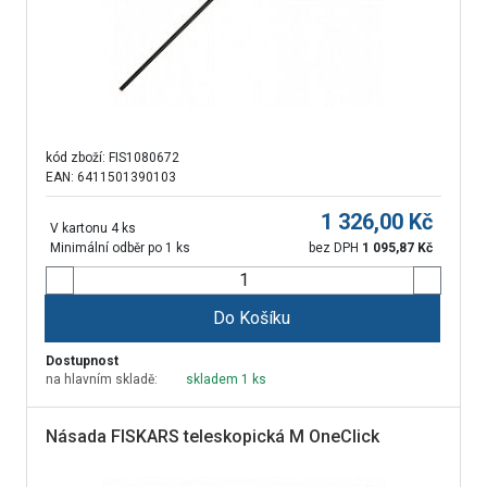
kód zboží:
FIS1080672
EAN: 6411501390103
1 326,00
Kč
V kartonu 4 ks
Minimální odběr po 1 ks
bez DPH
1 095,87
Kč
Do Košíku
Dostupnost
na hlavním skladě:
skladem 1 ks
Násada FISKARS teleskopická M OneClick