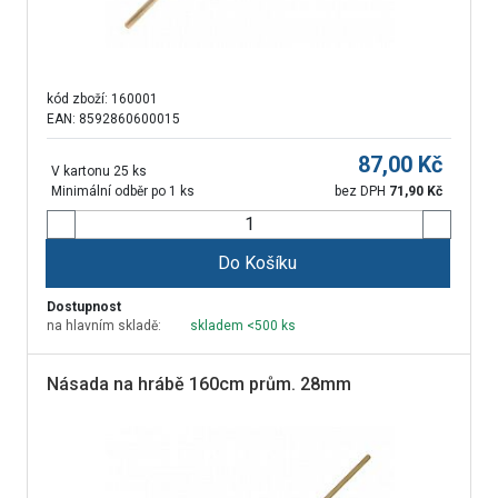
kód zboží:
160001
EAN: 8592860600015
87,00
Kč
V kartonu 25 ks
Minimální odběr po 1 ks
bez DPH
71,90
Kč
Do Košíku
Dostupnost
na hlavním skladě:
skladem <500 ks
Násada na hrábě 160cm prům. 28mm