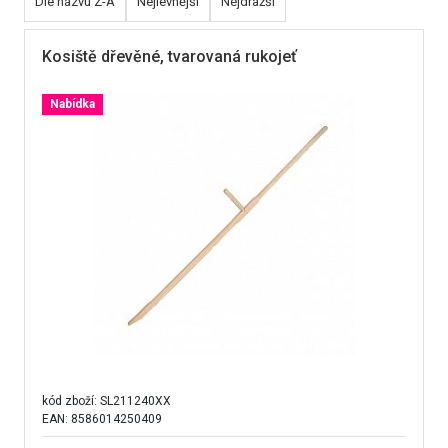
Dle názvu Z-A
Nejlevnější
Nejdražší
Kosiště dřevěné, tvarovaná rukojeť
Nabídka
kód zboží:
SL211240XX
EAN: 8586014250409