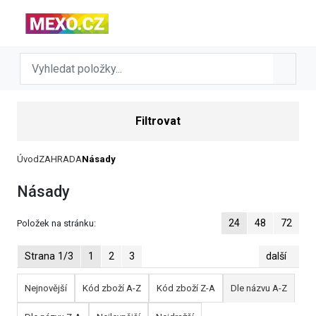
Filtrovat
Úvod
ZAHRADA
Násady
Násady
24
48
72
Položek na stránku:
Strana 1/3
1
2
3
další
Nejnovější
Kód zboží A-Z
Kód zboží Z-A
Dle názvu A-Z