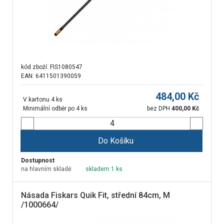
kód zboží:
FIS1080547
EAN: 6411501390059
484,00
Kč
V kartonu 4 ks
Minimální odběr po 4 ks
bez DPH
400,00
Kč
Do Košíku
Dostupnost
na hlavním skladě:
skladem 1 ks
Násada Fiskars Quik Fit, střední 84cm, M
/1000664/