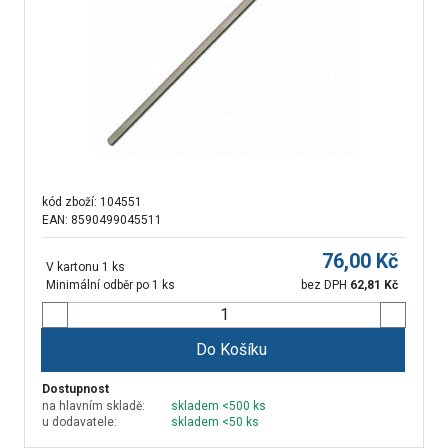
kód zboží:
104551
EAN: 8590499045511
76,00
Kč
V kartonu 1 ks
Minimální odběr po 1 ks
bez DPH
62,81
Kč
Do Košíku
Dostupnost
na hlavním skladě:
skladem <500 ks
u dodavatele:
skladem <50 ks