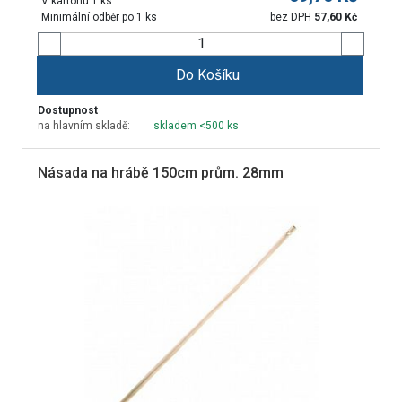
V kartonu 1 ks
Minimální odběr po 1 ks
bez DPH
57,60
Kč
Do Košíku
Dostupnost
na hlavním skladě:
skladem <500 ks
Násada na hrábě 150cm prům. 28mm