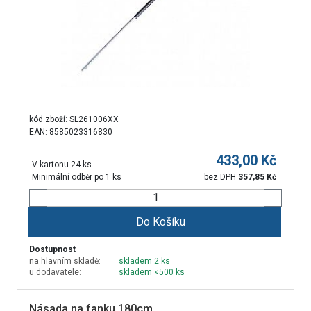
kód zboží:
SL261006XX
EAN: 8585023316830
433,00
Kč
V kartonu 24 ks
Minimální odběr po 1 ks
bez DPH
357,85
Kč
Do Košíku
Dostupnost
na hlavním skladě:
skladem 2 ks
u dodavatele:
skladem <500 ks
Násada na fanku 180cm