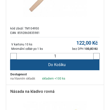
kód zboží:
TM104950
EAN: 8592860835981
122,00
Kč
V kartonu 10 ks
Minimální odběr po 1 ks
bez DPH
100,83
Kč
Do Košíku
Dostupnost
na hlavním skladě:
skladem <100 ks
Násada na kladivo rovná