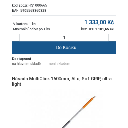
kód zboží:
FIS1000665
EAN: 5905568360328
1 333,00
Kč
V kartonu 1 ks
Minimální odběr po 1 ks
bez DPH
1 101,65
Kč
Do Košíku
Dostupnost
na hlavním skladě:
není skladem
Násada MultiClick 1600mm, ALu, SoftGRIP, ultra
light