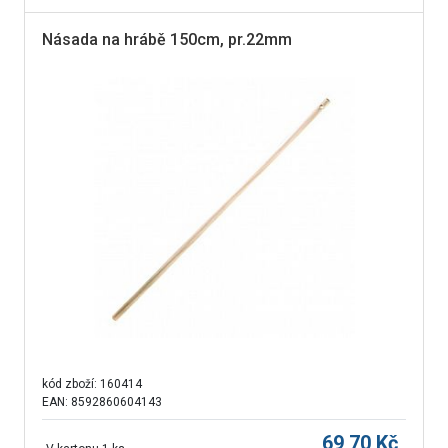
Násada na hrábě 150cm, pr.22mm
kód zboží:
160414
EAN: 8592860604143
69,70
Kč