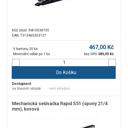
kód zboží:
RA10538705
EAN: 7313465353127
467,00
Kč
V kartonu 20 ks
Minimální odběr po 1 ks
bez DPH
385,95
Kč
Do Košíku
Dostupnost
na hlavním skladě:
není skladem
Mechanická sešívačka Rapid S51 (spony 21/4
mm), kovová