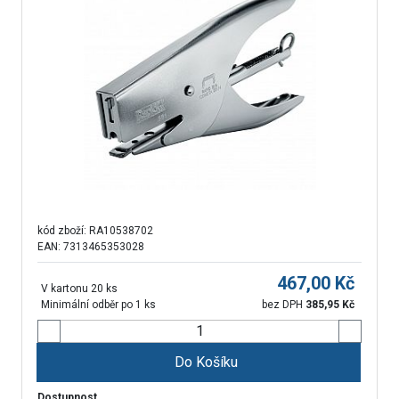
kód zboží:
RA10538702
EAN: 7313465353028
467,00
Kč
V kartonu 20 ks
Minimální odběr po 1 ks
bez DPH
385,95
Kč
Do Košíku
Dostupnost