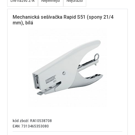
Dle názvu Z-A
Nejlevnější
Nejdražší
Mechanická sešívačka Rapid S51 (spony 21/4
mm), bílá
kód zboží:
RA10538708
EAN: 7313465353080