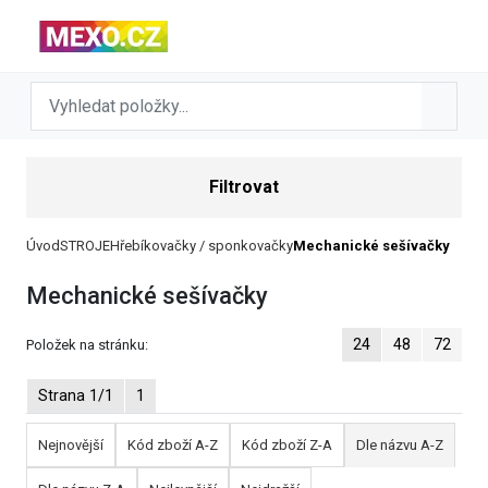
Filtrovat
Úvod
STROJE
Hřebíkovačky / sponkovačky
Mechanické sešívačky
Mechanické sešívačky
24
48
72
Položek na stránku:
Strana 1/1
1
Nejnovější
Kód zboží A-Z
Kód zboží Z-A
Dle názvu A-Z