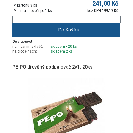
241,00
Kč
V kartonu 8 ks
Minimální odběr po 1 ks
bez DPH
199,17
Kč
Do Košíku
Dostupnost
na hlavním skladě:
skladem <20 ks
na prodejnách:
skladem 2 ks
PE-PO dřevěný podpalovač 2v1, 20ks