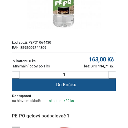
kód zboží:
PEPO1064430
EAN: 8595009244309
163,00
Kč
V kartonu 8 ks
Minimální odběr po 1 ks
bez DPH
134,71
Kč
Do Košíku
Dostupnost
na hlavním skladě:
skladem <20 ks
PE-PO gelový podpalovač 1l