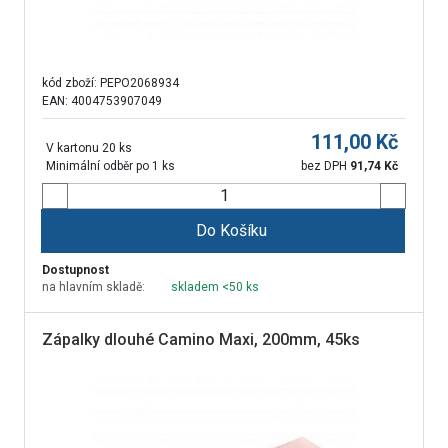
kód zboží:
PEPO2068934
EAN: 4004753907049
111,00
Kč
V kartonu 20 ks
Minimální odběr po 1 ks
bez DPH
91,74
Kč
Do Košíku
Dostupnost
na hlavním skladě:
skladem <50 ks
Zápalky dlouhé Camino Maxi, 200mm, 45ks