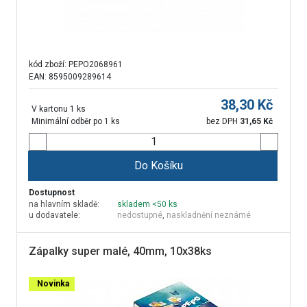
kód zboží:
PEPO2068961
EAN: 8595009289614
38,30
Kč
V kartonu 1 ks
Minimální odběr po 1 ks
bez DPH
31,65
Kč
Do Košíku
Dostupnost
na hlavním skladě:
skladem <50 ks
u dodavatele:
nedostupné
,
naskladnění neznámé
Zápalky super malé, 40mm, 10x38ks
Novinka