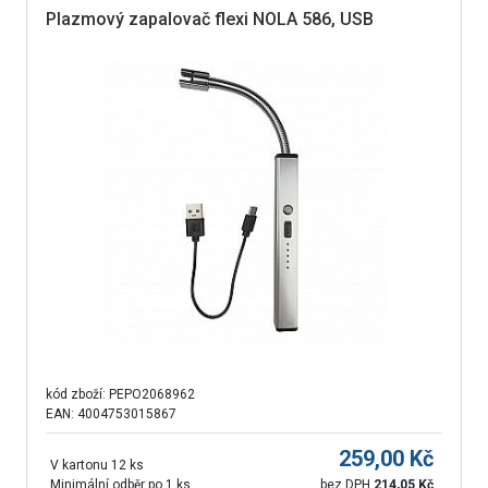
Plazmový zapalovač flexi NOLA 586, USB
kód zboží:
PEPO2068962
EAN: 4004753015867
259,00
Kč
V kartonu 12 ks
Minimální odběr po 1 ks
bez DPH
214,05
Kč