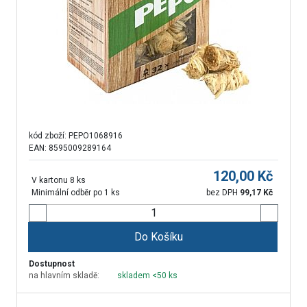
kód zboží:
PEPO1068916
EAN: 8595009289164
120,00
Kč
V kartonu 8 ks
Minimální odběr po 1 ks
bez DPH
99,17
Kč
Do Košíku
Dostupnost
na hlavním skladě:
skladem <50 ks