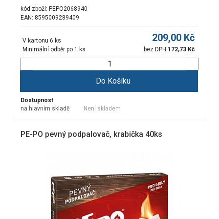
kód zboží:
PEPO2068940
EAN: 8595009289409
209,00
Kč
V kartonu 6 ks
Minimální odběr po 1 ks
bez DPH
172,73
Kč
Do Košíku
Dostupnost
na hlavním skladě:
Není skladem
PE-PO pevný podpalovač, krabička 40ks