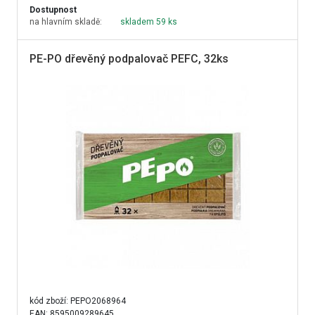
Dostupnost
na hlavním skladě:
skladem 59 ks
PE-PO dřevěný podpalovač PEFC, 32ks
kód zboží:
PEPO2068964
EAN: 8595009289645