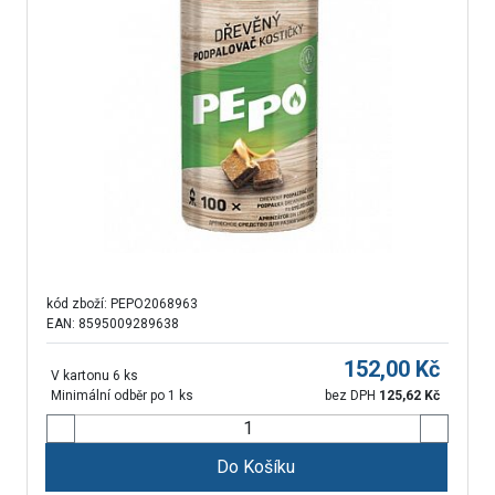
kód zboží:
PEPO2068963
EAN: 8595009289638
152,00
Kč
V kartonu 6 ks
Minimální odběr po 1 ks
bez DPH
125,62
Kč
Do Košíku