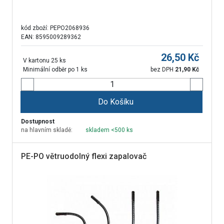
kód zboží:
PEPO2068936
EAN: 8595009289362
26,50
Kč
V kartonu 25 ks
Minimální odběr po 1 ks
bez DPH
21,90
Kč
Do Košíku
Dostupnost
na hlavním skladě:
skladem <500 ks
PE-PO větruodolný flexi zapalovač