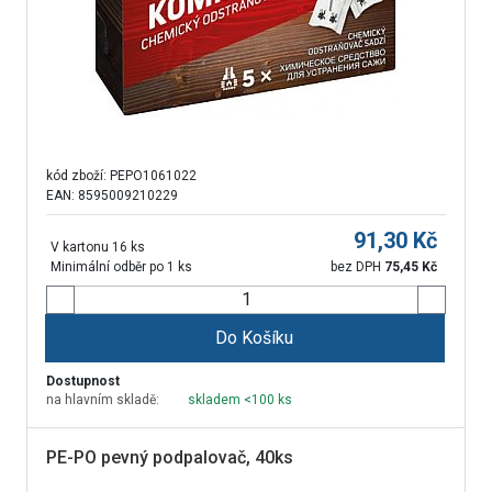
kód zboží:
PEPO1061022
EAN: 8595009210229
91,30
Kč
V kartonu 16 ks
Minimální odběr po 1 ks
bez DPH
75,45
Kč
Do Košíku
Dostupnost
na hlavním skladě:
skladem <100 ks
PE-PO pevný podpalovač, 40ks