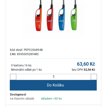
kód zboží:
PEPO2068948
EAN: 8595009289485
63,60
Kč
V kartonu 16 ks
Minimální odběr po 1 ks
bez DPH
52,56
Kč
Do Košíku
Dostupnost
na hlavním skladě:
skladem <50 ks