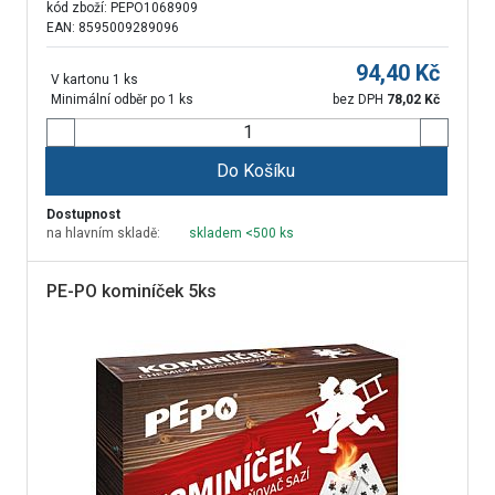
kód zboží:
PEPO1068909
EAN: 8595009289096
94,40
Kč
V kartonu 1 ks
Minimální odběr po 1 ks
bez DPH
78,02
Kč
Do Košíku
Dostupnost
na hlavním skladě:
skladem <500 ks
PE-PO kominíček 5ks