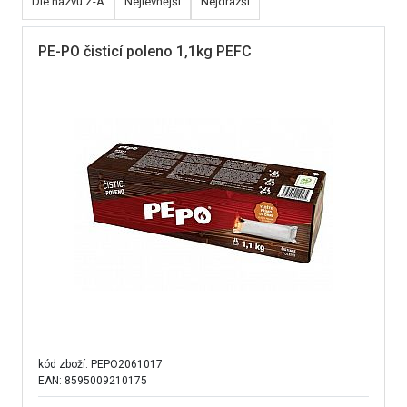
Dle názvu Z-A
Nejlevnější
Nejdražší
PE-PO čisticí poleno 1,1kg PEFC
kód zboží:
PEPO2061017
EAN: 8595009210175