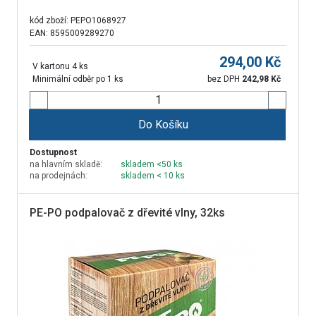
kód zboží:
PEPO1068927
EAN: 8595009289270
294,00
Kč
V kartonu 4 ks
Minimální odběr po 1 ks
bez DPH
242,98
Kč
Do Košíku
Dostupnost
na hlavním skladě:
skladem <50 ks
na prodejnách:
skladem < 10 ks
PE-PO podpalovač z dřevité vlny, 32ks