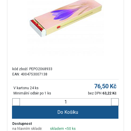
kód zboží:
PEPO2068933
EAN: 4004753007138
76,50
Kč
V kartonu 24 ks
Minimální odběr po 1 ks
bez DPH
63,22
Kč
Do Košíku
Dostupnost
na hlavním skladě:
skladem <50 ks