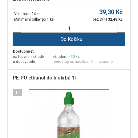
39,30
Kč
V kartonu 24 ks
Minimální odběr po 1 ks
bez DPH
32,48
Kč
Do Košíku
Dostupnost
na hlavním skladě:
skladem <50 ks
u dodavatele:
nedostupné
,
naskladnění neznámé
PE-PO ethanol do biokrbů 1l
1 l