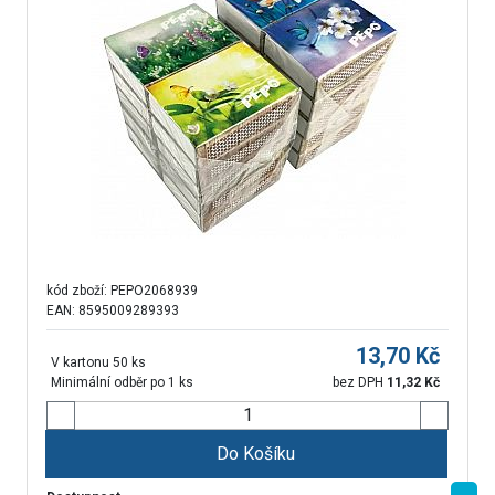
kód zboží:
PEPO2068939
EAN: 8595009289393
13,70
Kč
V kartonu 50 ks
Minimální odběr po 1 ks
bez DPH
11,32
Kč
Do Košíku