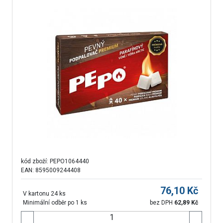
kód zboží:
PEPO1064440
EAN: 8595009244408
76,10
Kč
V kartonu 24 ks
Minimální odběr po 1 ks
bez DPH
62,89
Kč