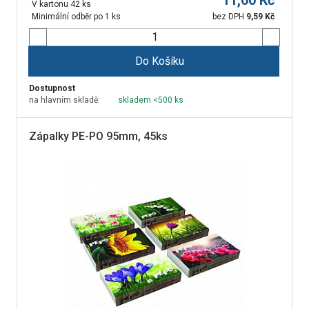
11,60
Kč
V kartonu 42 ks
Minimální odběr po 1 ks
bez DPH
9,59
Kč
Do Košíku
Dostupnost
na hlavním skladě:
skladem <500 ks
Zápalky PE-PO 95mm, 45ks