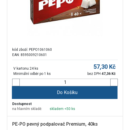
kód zboží:
PEPO1061060
EAN: 8595009210601
57,30
Kč
V kartonu 24 ks
Minimální odběr po 1 ks
bez DPH
47,36
Kč
Do Košíku
Dostupnost
na hlavním skladě:
skladem <50 ks
PE-PO pevný podpalovač Premium, 40ks