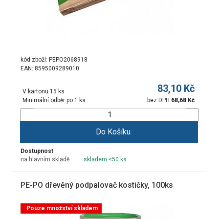
kód zboží:
PEPO2068918
EAN: 8595009289010
83,10
Kč
V kartonu 15 ks
Minimální odběr po 1 ks
bez DPH
68,68
Kč
Do Košíku
Dostupnost
na hlavním skladě:
skladem <50 ks
PE-PO dřevěný podpalovač kostičky, 100ks
Pouze množství skladem