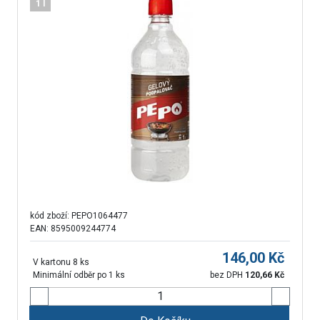
1 l
kód zboží:
PEPO1064477
EAN: 8595009244774
146,00
Kč
V kartonu 8 ks
Minimální odběr po 1 ks
bez DPH
120,66
Kč