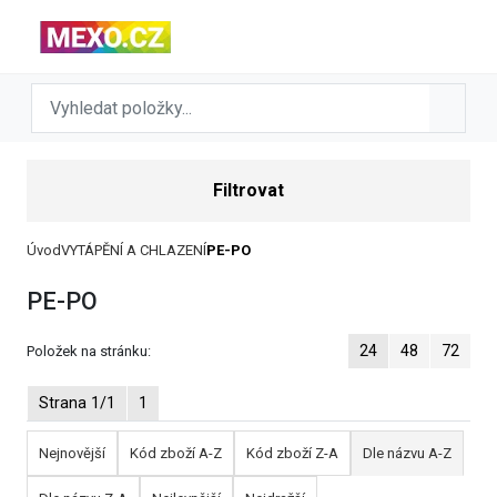
Filtrovat
Úvod
VYTÁPĚNÍ A CHLAZENÍ
PE-PO
PE-PO
24
48
72
Položek na stránku:
Strana 1/1
1
Nejnovější
Kód zboží A-Z
Kód zboží Z-A
Dle názvu A-Z