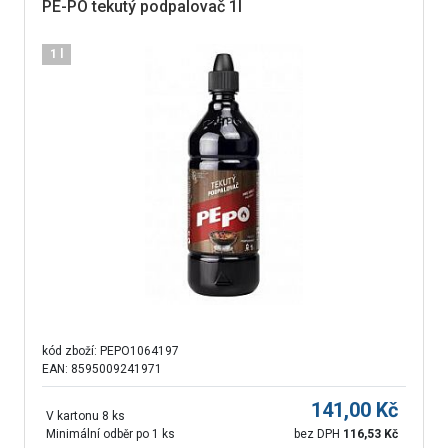
PE-PO tekutý podpalovač 1l
1 l
kód zboží:
PEPO1064197
EAN: 8595009241971
141,00
Kč
V kartonu 8 ks
Minimální odběr po 1 ks
bez DPH
116,53
Kč