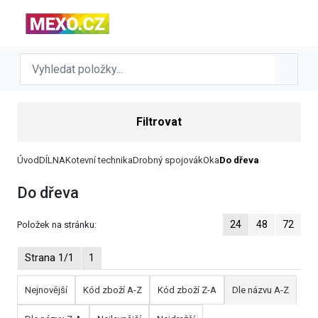
Filtrovat
Úvod
DÍLNA
Kotevní technika
Drobný spojovák
Oka
Do dřeva
Do dřeva
24
48
72
Položek na stránku:
Strana 1/1
1
Nejnovější
Kód zboží A-Z
Kód zboží Z-A
Dle názvu A-Z