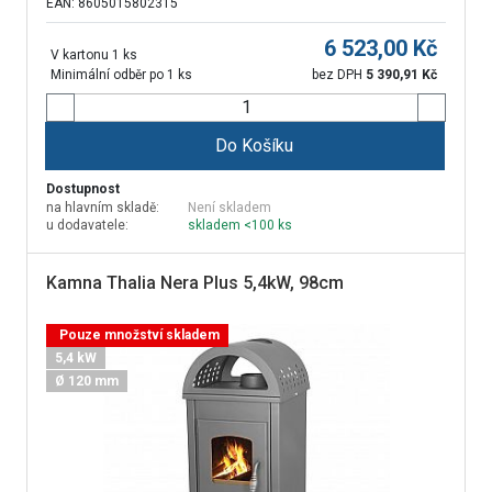
EAN: 8605015802315
6 523,00
Kč
V kartonu 1 ks
Minimální odběr po 1 ks
bez DPH
5 390,91
Kč
Do Košíku
Dostupnost
na hlavním skladě:
Není skladem
u dodavatele:
skladem <100 ks
Kamna Thalia Nera Plus 5,4kW, 98cm
Pouze množství skladem
5,4 kW
Ø 120 mm