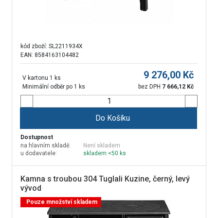
kód zboží:
SL2211934X
EAN: 8584163104482
9 276,00
Kč
V kartonu 1 ks
Minimální odběr po 1 ks
bez DPH
7 666,12
Kč
Do Košíku
Dostupnost
na hlavním skladě:
Není skladem
u dodavatele:
skladem <50 ks
Kamna s troubou 304 Tuglali Kuzine, černý, levý
vývod
Pouze množství skladem