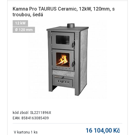
Kamna Pro TAURUS Ceramic, 12kW, 120mm, s
troubou, šedá
12 kW
Ø 120 mm
kód zboží:
SL2211896X
EAN: 8584163085439
16 104,00
Kč
V kartonu 1 ks