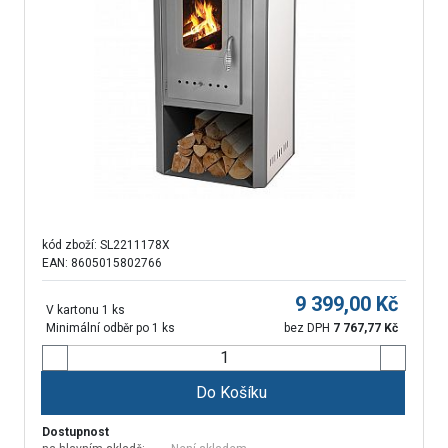
kód zboží:
SL2211178X
EAN: 8605015802766
9 399,00
Kč
V kartonu 1 ks
Minimální odběr po 1 ks
bez DPH
7 767,77
Kč
Do Košíku
Dostupnost