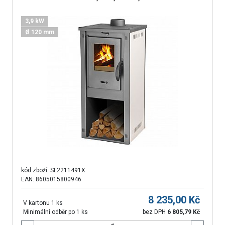
3,9 kW
Ø 120 mm
kód zboží:
SL2211491X
EAN: 8605015800946
8 235,00
Kč
V kartonu 1 ks
Minimální odběr po 1 ks
bez DPH
6 805,79
Kč