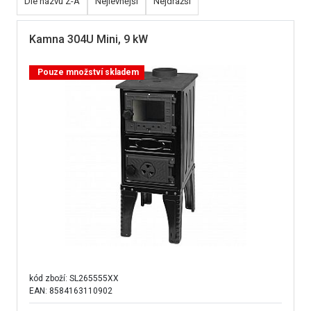
Dle názvu Z-A
Nejlevnější
Nejdražší
Kamna 304U Mini, 9 kW
Pouze množství skladem
kód zboží:
SL265555XX
EAN: 8584163110902