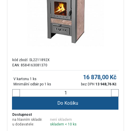
kód zboží:
SL2211892X
EAN: 8584163081370
16 878,00
Kč
V kartonu 1 ks
Minimální odběr po 1 ks
bez DPH
13 948,76
Kč
Do Košíku
Dostupnost
na hlavním skladě:
není skladem
u dodavatele:
skladem < 10 ks