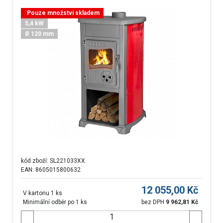
Pouze množství skladem
5,4 kW
Ø 120 mm
kód zboží:
SL221033XX
EAN: 8605015800632
12 055,00
Kč
V kartonu 1 ks
Minimální odběr po 1 ks
bez DPH
9 962,81
Kč