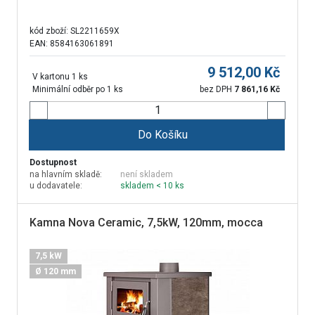
kód zboží:
SL2211659X
EAN: 8584163061891
9 512,00
Kč
V kartonu 1 ks
Minimální odběr po 1 ks
bez DPH
7 861,16
Kč
Do Košíku
Dostupnost
na hlavním skladě:
není skladem
u dodavatele:
skladem < 10 ks
Kamna Nova Ceramic, 7,5kW, 120mm, mocca
7,5 kW
Ø 120 mm