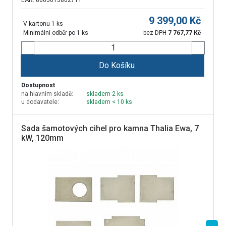
EAN: 8605015802711
9 399,00
Kč
V kartonu 1 ks
Minimální odběr po 1 ks
bez DPH
7 767,77
Kč
Do Košíku
Dostupnost
na hlavním skladě:
skladem 2 ks
u dodavatele:
skladem < 10 ks
Sada šamotových cihel pro kamna Thalia Ewa, 7
kW, 120mm