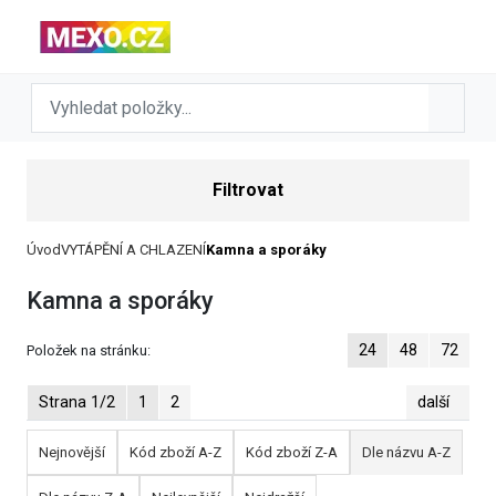
Filtrovat
Úvod
VYTÁPĚNÍ A CHLAZENÍ
Kamna a sporáky
Kamna a sporáky
24
48
72
Položek na stránku:
Strana 1/2
1
2
další
Nejnovější
Kód zboží A-Z
Kód zboží Z-A
Dle názvu A-Z