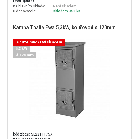
Dostupnost
na hlavním skladě:
Není skladem
u dodavatele:
skladem <50 ks
Kamna Thalia Ewa 5,3kW, kouřovod ø 120mm
Pouze množství skladem
5,3 kW
Ø 120 mm
kód zboží:
SL2211175X