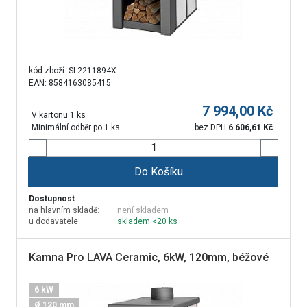
kód zboží:
SL2211894X
EAN: 8584163085415
7 994,00
Kč
V kartonu 1 ks
Minimální odběr po 1 ks
bez DPH
6 606,61
Kč
Do Košíku
Dostupnost
na hlavním skladě:
není skladem
u dodavatele:
skladem <20 ks
Kamna Pro LAVA Ceramic, 6kW, 120mm, béžové
6 kW
Ø 120 mm