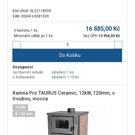
kód zboží:
SL2211893X
EAN: 8584163081509
16 885,00
Kč
V kartonu 1 ks
Minimální odběr po 1 ks
bez DPH
13 954,55
Kč
Do Košíku
Dostupnost
na hlavním skladě:
skladem 1 ks
u dodavatele:
skladem < 10 ks
Kamna Pro TAURUS Ceramic, 12kW, 120mm, s
troubou, mocca
12 kW
Ø 120 mm