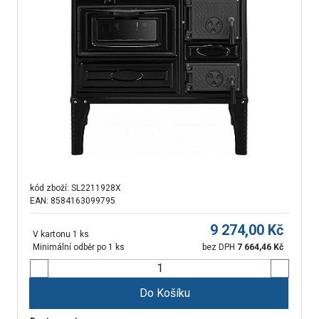
kód zboží:
SL2211928X
EAN: 8584163099795
9 274,00
Kč
V kartonu 1 ks
Minimální odběr po 1 ks
bez DPH
7 664,46
Kč
Do Košíku