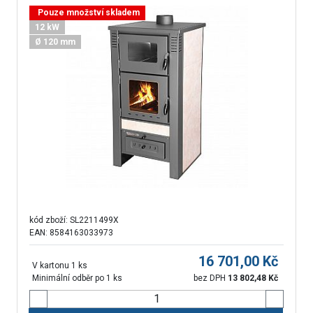
Pouze množství skladem
12 kW
Ø 120 mm
kód zboží:
SL2211499X
EAN: 8584163033973
16 701,00
Kč
V kartonu 1 ks
Minimální odběr po 1 ks
bez DPH
13 802,48
Kč