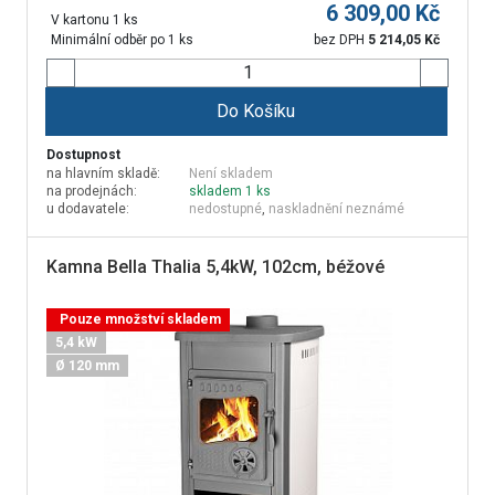
6 309,00
Kč
V kartonu 1 ks
Minimální odběr po 1 ks
bez DPH
5 214,05
Kč
Do Košíku
Dostupnost
na hlavním skladě:
Není skladem
na prodejnách:
skladem 1 ks
u dodavatele:
nedostupné
,
naskladnění neznámé
Kamna Bella Thalia 5,4kW, 102cm, béžové
Pouze množství skladem
5,4 kW
Ø 120 mm