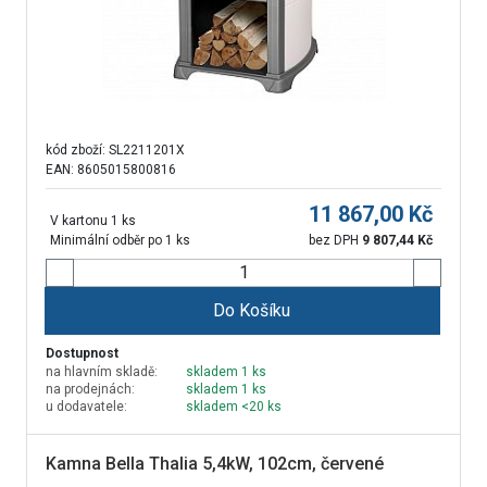
kód zboží:
SL2211201X
EAN: 8605015800816
11 867,00
Kč
V kartonu 1 ks
Minimální odběr po 1 ks
bez DPH
9 807,44
Kč
Do Košíku
Dostupnost
na hlavním skladě:
skladem 1 ks
na prodejnách:
skladem 1 ks
u dodavatele:
skladem <20 ks
Kamna Bella Thalia 5,4kW, 102cm, červené