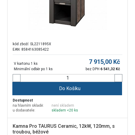
kód zboží:
SL2211895X
EAN: 8584163085422
7 915,00
Kč
V kartonu 1 ks
Minimální odběr po 1 ks
bez DPH
6 541,32
Kč
Do Košíku
Dostupnost
na hlavním skladě:
není skladem
u dodavatele:
skladem <20 ks
Kamna Pro TAURUS Ceramic, 12kW, 120mm, s
troubou, béžové