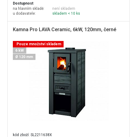
Dostupnost
na hlavním skladě:
není skladem
u dodavatele:
skladem < 10 ks
Kamna Pro LAVA Ceramic, 6kW, 120mm, černé
Pouze množství skladem
6 kW
Ø 120 mm
kód zboží:
SL2211638X