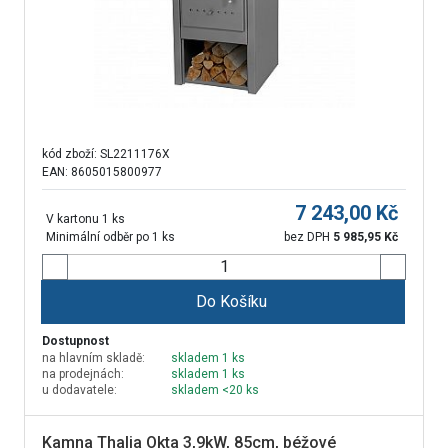
kód zboží:
SL2211176X
EAN: 8605015800977
7 243,00
Kč
V kartonu 1 ks
Minimální odběr po 1 ks
bez DPH
5 985,95
Kč
Do Košíku
Dostupnost
na hlavním skladě:
skladem 1 ks
na prodejnách:
skladem 1 ks
u dodavatele:
skladem <20 ks
Kamna Thalia Okta 3,9kW, 85cm, béžové