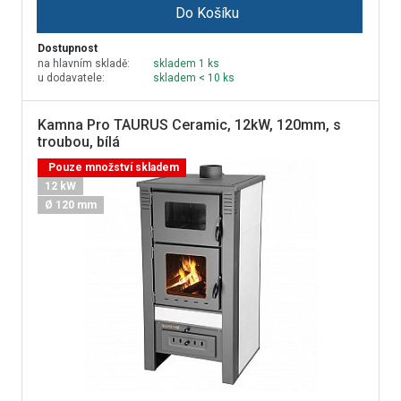
Do Košíku
Dostupnost
na hlavním skladě:
skladem 1 ks
u dodavatele:
skladem < 10 ks
Kamna Pro TAURUS Ceramic, 12kW, 120mm, s
troubou, bílá
Pouze množství skladem
12 kW
Ø 120 mm