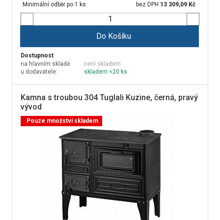
Minimální odběr po 1 ks
bez DPH
13 309,09
Kč
Do Košíku
Dostupnost
na hlavním skladě:
není skladem
u dodavatele:
skladem <20 ks
Kamna s troubou 304 Tuglali Kuzine, černá, pravý
vývod
Pouze množství skladem