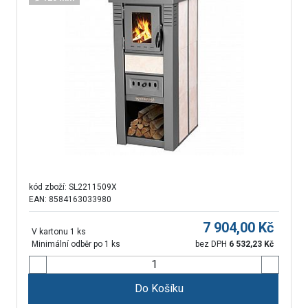
kód zboží:
SL2211509X
EAN: 8584163033980
7 904,00
Kč
V kartonu 1 ks
Minimální odběr po 1 ks
bez DPH
6 532,23
Kč
Do Košíku