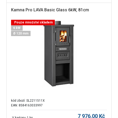
Kamna Pro LAVA Basic Glass 6kW, 81cm
Pouze množství skladem
6 kW
Ø 120 mm
kód zboží:
SL2211511X
EAN: 8584163033997
7 976,00
Kč
V kartonu 1 ks