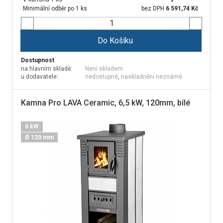
Minimální odběr po 1 ks
bez DPH
6 591,74
Kč
Do Košíku
Dostupnost
na hlavním skladě:
Není skladem
u dodavatele:
nedostupné
,
naskladnění neznámé
Kamna Pro LAVA Ceramic, 6,5 kW, 120mm, bílé
6 kW
Ø 120 mm