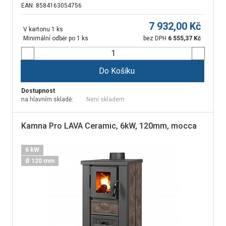
EAN: 8584163054756
7 932,00
Kč
V kartonu 1 ks
Minimální odběr po 1 ks
bez DPH
6 555,37
Kč
Do Košíku
Dostupnost
na hlavním skladě:
Není skladem
Kamna Pro LAVA Ceramic, 6kW, 120mm, mocca
6 kW
Ø 120 mm