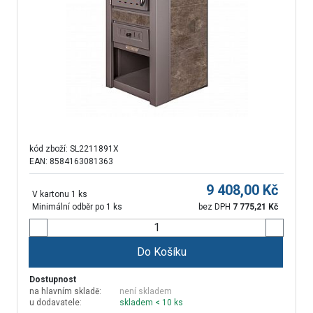
kód zboží:
SL2211891X
EAN: 8584163081363
9 408,00
Kč
V kartonu 1 ks
Minimální odběr po 1 ks
bez DPH
7 775,21
Kč
Do Košíku
Dostupnost
na hlavním skladě:
není skladem
u dodavatele:
skladem < 10 ks