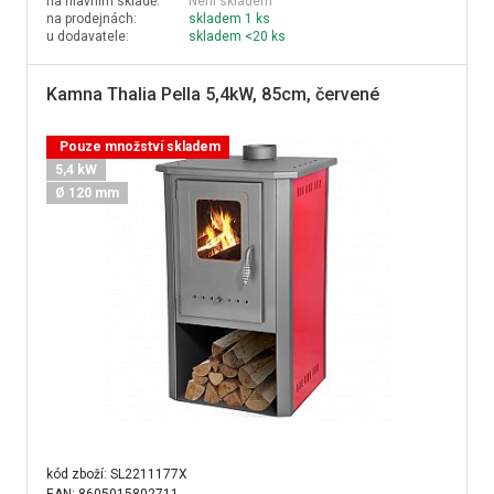
na hlavním skladě:
Není skladem
na prodejnách:
skladem 1 ks
u dodavatele:
skladem <20 ks
Kamna Thalia Pella 5,4kW, 85cm, červené
Pouze množství skladem
5,4 kW
Ø 120 mm
kód zboží:
SL2211177X