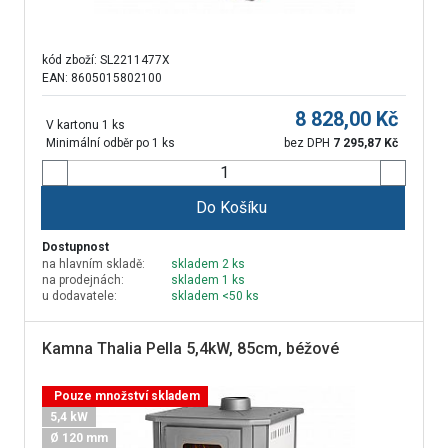
kód zboží:
SL2211477X
EAN: 8605015802100
8 828,00
Kč
V kartonu 1 ks
Minimální odběr po 1 ks
bez DPH
7 295,87
Kč
Do Košíku
Dostupnost
na hlavním skladě:
skladem 2 ks
na prodejnách:
skladem 1 ks
u dodavatele:
skladem <50 ks
Kamna Thalia Pella 5,4kW, 85cm, béžové
Pouze množství skladem
5,4 kW
Ø 120 mm