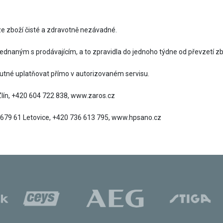
ze zboží čisté a zdravotně nezávadné.
dnaným s prodávajícím, a to zpravidla do jednoho týdne od převzetí zbo
nutné uplatňovat přímo v autorizovaném servisu.
 Zlín, +420 604 722 838, www.zaros.cz
3, 679 61 Letovice, +420 736 613 795, www.hpsano.cz