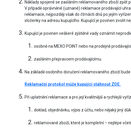
Náklady spojené se zasláním reklamovaného zboží zpět pro
V případě oprávněné (uznané) reklamace prodávající uhrad
reklamace, nejpozději však do čtrnácti dnů po jejím vyříze
složenky na adresu kupujícího. Kupující je povinen zvolit 
Kupující je povinen veškeré zjištěné vady oznámit neprodl
osobně na MEXO POINT nebo na prodejně prodávajíc
zasláním přepravcem prodávajícímu.
Na základě osobního doručení reklamovaného zboží bude s
Reklamační protokol může kupující stáhnout ZDE.
Při uplatnění reklamace a pro její kvalitnější a rychlejší vyř
doklad, objednávku, výpis z účtu, nebo nějaký jiný dů
reklamované zboží, které je kompletní – nejlépe vč