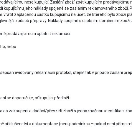
dávajícímu nese kupující. Zaslání zboží zpět kupujícím prodávajícímu na
í kupujícímu jeho náklady spojené se zasláním reklamovaného zboží. Pr
ní, vrátit zaplacenou částku kupujícímu na účet, ze kterého bylo zboží p
nejlevnější způsob přepravy. Náklady spojené s osobním doručením zboží 
eně prodávajícímu a uplatnit reklamaci:
ího, nebo
epsán evidovaný reklamační protokol, stejně tak v případě zaslání př
ízení se doporučuje, ať kupující předloží:
kaz o zakoupení a dodání/převzetí zboží s jednoznačnou identifikaci zboží
etně příslušenství a dokumentace (není podmínkou – pokud není přímo 