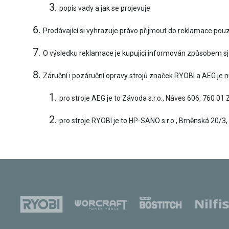
popis vady a jak se projevuje
Prodávající si vyhrazuje právo přijmout do reklamace pou
O výsledku reklamace je kupující informován způsobem sje
Záruční i pozáruční opravy strojů značek RYOBI a AEG je 
pro stroje AEG je to Závoda s.r.o., Náves 606, 760 01
pro stroje RYOBI je to HP-SANO s.r.o., Brněnská 20/