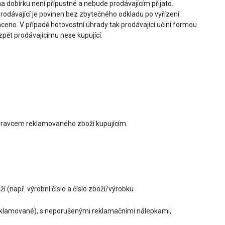
 dobírku není přípustné a nebude prodávajícím přijato.
odávající je povinen bez zbytečného odkladu po vyřízení
laceno. V případě hotovostní úhrady tak prodávající učiní formou
zpět prodávajícímu nese kupující.
epravcem reklamovaného zboží kupujícím.
 (např. výrobní číslo a číslo zboží/výrobku
reklamované), s neporušenými reklamačními nálepkami,