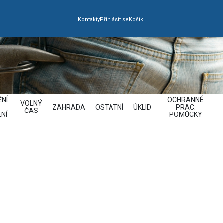
Kontakty
Přihlásit se
Košík
NÍ
OCHRANNÉ
VOLNÝ
ZAHRADA
OSTATNÍ
ÚKLID
PRAC.
ČAS
NÍ
POMŮCKY