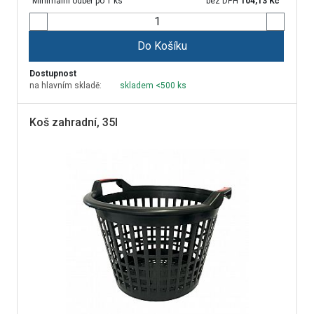
Minimální odběr po 1 ks
bez DPH
104,13
Kč
Do Košíku
Dostupnost
na hlavním skladě:
skladem <500 ks
Koš zahradní, 35l