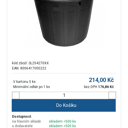
kód zboží:
SL254270XX
EAN: 8006417000222
214,00
Kč
V kartonu 5 ks
Minimální odběr po 1 ks
bez DPH
176,86
Kč
Do Košíku
Dostupnost
na hlavním skladě:
skladem <500 ks
u dodavatele:
skladem <500 ks