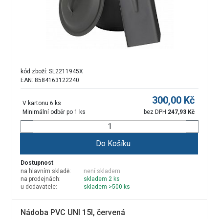
kód zboží:
SL2211945X
EAN: 8584163122240
300,00
Kč
V kartonu 6 ks
Minimální odběr po 1 ks
bez DPH
247,93
Kč
Do Košíku
Dostupnost
na hlavním skladě:
není skladem
na prodejnách:
skladem 2 ks
u dodavatele:
skladem >500 ks
Nádoba PVC UNI 15l, červená