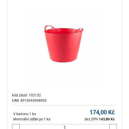
kód zboží:
102132
EAN: 8010693068005
174,00
Kč
V kartonu 1 ks
Minimální odběr po 1 ks
bez DPH
143,80
Kč