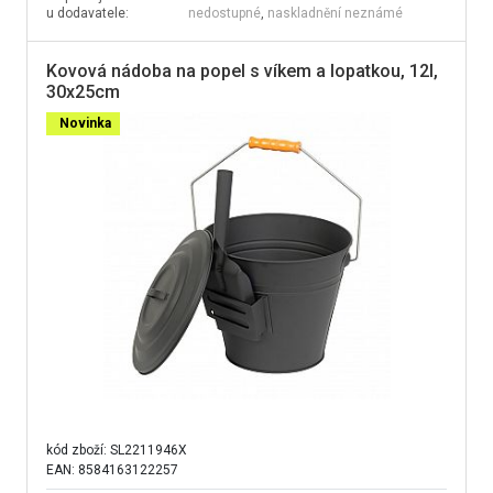
u dodavatele:
nedostupné
,
naskladnění neznámé
Kovová nádoba na popel s víkem a lopatkou, 12l,
30x25cm
Novinka
kód zboží:
SL2211946X
EAN: 8584163122257