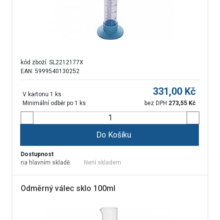
kód zboží:
SL2212177X
EAN: 5999540130252
331,00
Kč
V kartonu 1 ks
Minimální odběr po 1 ks
bez DPH
273,55
Kč
Do Košíku
Dostupnost
na hlavním skladě:
Není skladem
Odměrný válec sklo 100ml