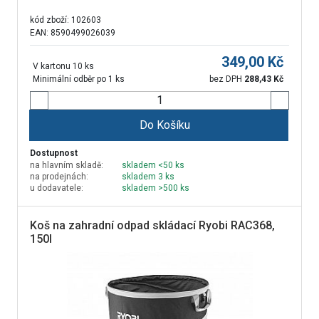
kód zboží:
102603
EAN: 8590499026039
349,00
Kč
V kartonu 10 ks
Minimální odběr po 1 ks
bez DPH
288,43
Kč
Do Košíku
Dostupnost
na hlavním skladě:
skladem <50 ks
na prodejnách:
skladem 3 ks
u dodavatele:
skladem >500 ks
Koš na zahradní odpad skládací Ryobi RAC368,
150l