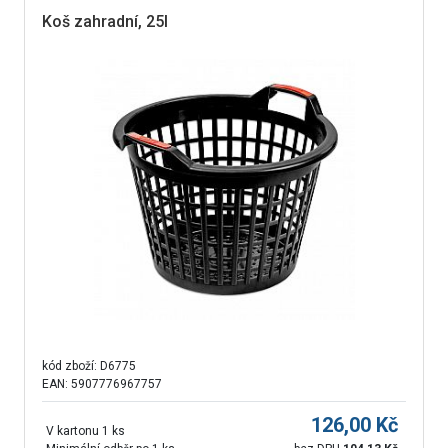
Koš zahradní, 25l
kód zboží:
D6775
EAN: 5907776967757
126,00
Kč
V kartonu 1 ks