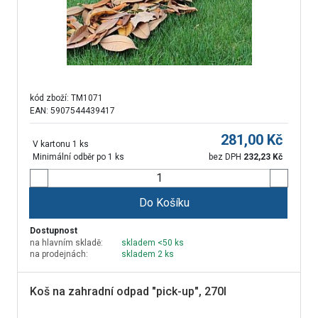
kód zboží:
TM1071
EAN: 5907544439417
281,00
Kč
V kartonu 1 ks
Minimální odběr po 1 ks
bez DPH
232,23
Kč
Do Košíku
Dostupnost
na hlavním skladě:
skladem <50 ks
na prodejnách:
skladem 2 ks
Koš na zahradní odpad "pick-up", 270l