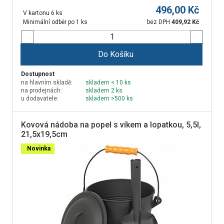
496,00
Kč
V kartonu 6 ks
Minimální odběr po 1 ks
bez DPH
409,92
Kč
Do Košíku
Dostupnost
na hlavním skladě:
skladem < 10 ks
na prodejnách:
skladem 2 ks
u dodavatele:
skladem >500 ks
Kovová nádoba na popel s víkem a lopatkou, 5,5l,
21,5x19,5cm
Novinka