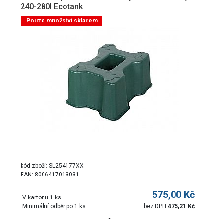
240-280l Ecotank
Pouze množství skladem
kód zboží:
SL254177XX
EAN: 8006417013031
575,00
Kč
V kartonu 1 ks
Minimální odběr po 1 ks
bez DPH
475,21
Kč