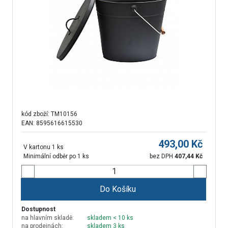
kód zboží:
TM10156
EAN: 8595616615530
493,00
Kč
V kartonu 1 ks
Minimální odběr po 1 ks
bez DPH
407,44
Kč
Do Košíku
Dostupnost
na hlavním skladě:
skladem < 10 ks
na prodejnách:
skladem 3 ks