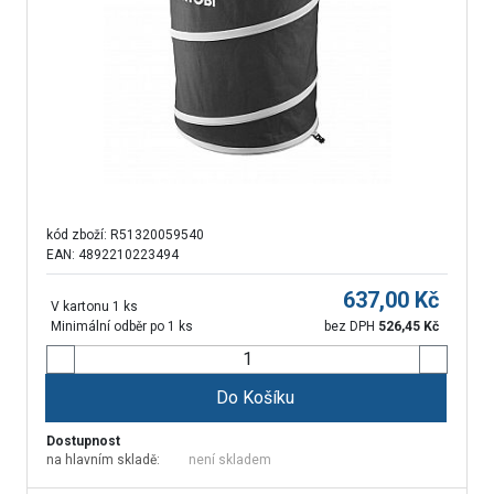
kód zboží:
R51320059540
EAN: 4892210223494
637,00
Kč
V kartonu 1 ks
Minimální odběr po 1 ks
bez DPH
526,45
Kč
Do Košíku
Dostupnost
na hlavním skladě:
není skladem