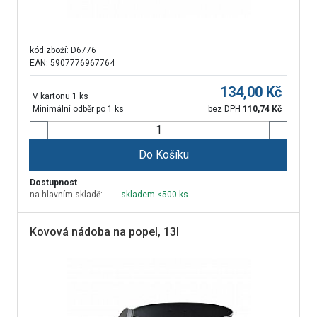
kód zboží:
D6776
EAN: 5907776967764
134,00
Kč
V kartonu 1 ks
Minimální odběr po 1 ks
bez DPH
110,74
Kč
Do Košíku
Dostupnost
na hlavním skladě:
skladem <500 ks
Kovová nádoba na popel, 13l