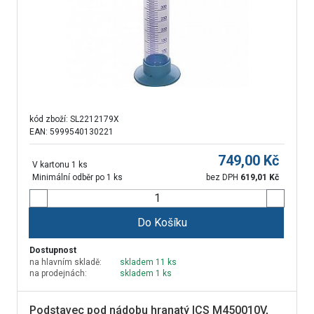
kód zboží:
SL2212179X
EAN: 5999540130221
749,00
Kč
V kartonu 1 ks
Minimální odběr po 1 ks
bez DPH
619,01
Kč
Do Košíku
Dostupnost
na hlavním skladě:
skladem 11 ks
na prodejnách:
skladem 1 ks
Podstavec pod nádobu hranatý ICS M450010V,