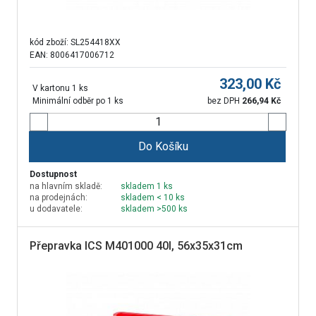
kód zboží:
SL254418XX
EAN: 8006417006712
323,00
Kč
V kartonu 1 ks
Minimální odběr po 1 ks
bez DPH
266,94
Kč
Do Košíku
Dostupnost
na hlavním skladě:
skladem 1 ks
na prodejnách:
skladem < 10 ks
u dodavatele:
skladem >500 ks
Přepravka ICS M401000 40l, 56x35x31cm