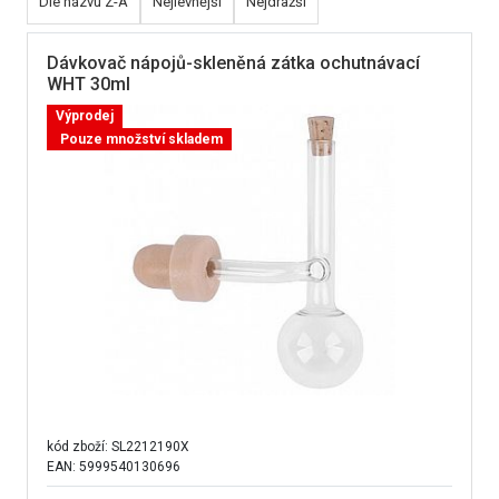
Dle názvu Z-A
Nejlevnější
Nejdražší
Dávkovač nápojů-skleněná zátka ochutnávací
WHT 30ml
Výprodej
Pouze množství skladem
kód zboží:
SL2212190X
EAN: 5999540130696