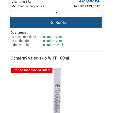
524,00
Kč
V kartonu 1 ks
Minimální odběr po 1 ks
bez DPH
433,06
Kč
Do Košíku
Dostupnost
na hlavním skladě:
skladem 3 ks
na prodejnách:
skladem 2 ks
u dodavatele:
skladem <50 ks
Odměrný válec sklo WHT 100ml
Pouze množství skladem