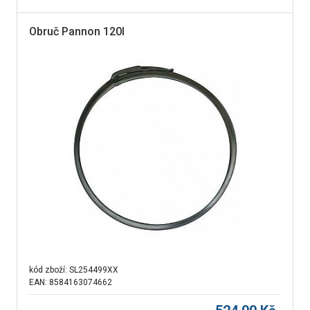
Obruč Pannon 120l
kód zboží:
SL254499XX
EAN: 8584163074662