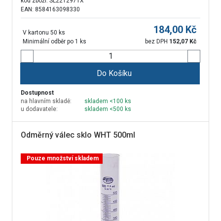
kód zboží:
SL2212971X
EAN: 8584163098330
184,00
Kč
V kartonu 50 ks
Minimální odběr po 1 ks
bez DPH
152,07
Kč
Do Košíku
Dostupnost
na hlavním skladě:
skladem <100 ks
u dodavatele:
skladem <500 ks
Odměrný válec sklo WHT 500ml
Pouze množství skladem