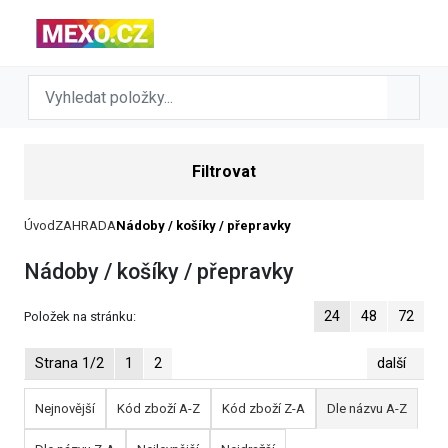
Filtrovat
Úvod
ZAHRADA
Nádoby / košíky / přepravky
Nádoby / košíky / přepravky
24
48
72
Položek na stránku:
Strana 1/2
1
2
další
Nejnovější
Kód zboží A-Z
Kód zboží Z-A
Dle názvu A-Z