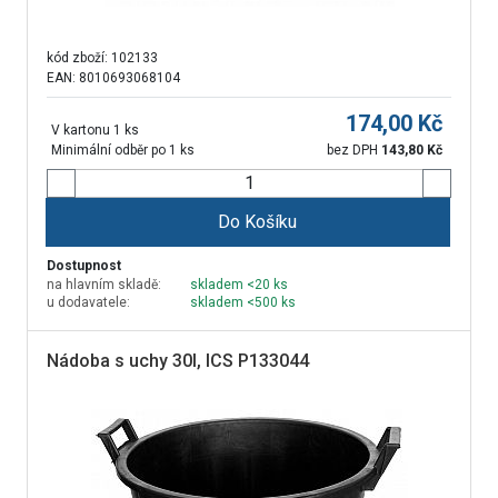
kód zboží:
102133
EAN: 8010693068104
174,00
Kč
V kartonu 1 ks
Minimální odběr po 1 ks
bez DPH
143,80
Kč
Do Košíku
Dostupnost
na hlavním skladě:
skladem <20 ks
u dodavatele:
skladem <500 ks
Nádoba s uchy 30l, ICS P133044