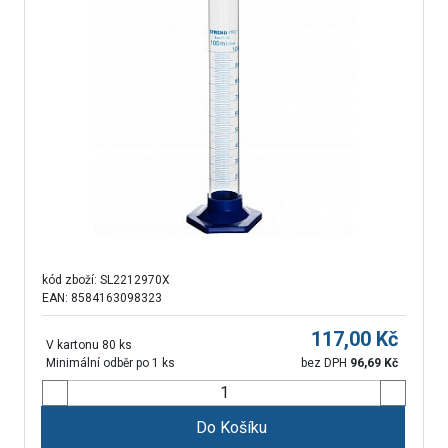
kód zboží:
SL2212970X
EAN: 8584163098323
117,00
Kč
V kartonu 80 ks
Minimální odběr po 1 ks
bez DPH
96,69
Kč
Do Košíku