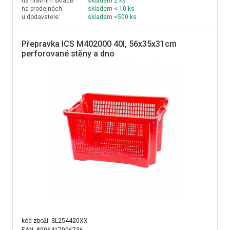
na hlavním skladě:
skladem 2 ks
na prodejnách:
skladem < 10 ks
u dodavatele:
skladem <500 ks
Přepravka ICS M402000 40l, 56x35x31cm
perforované stěny a dno
kód zboží:
SL254420XX