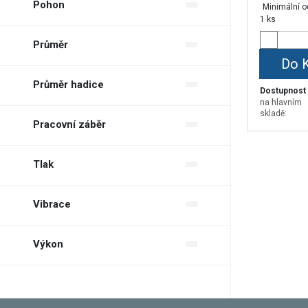
Pohon
Minimální o
1 ks
---
Průměr
Ruční
Do 
---
Průměr hadice
Dostupnost
na hlavním
---
skladě:
Pracovní záběr
--- cm
Tlak
--- bar
Vibrace
---
Výkon
--- W