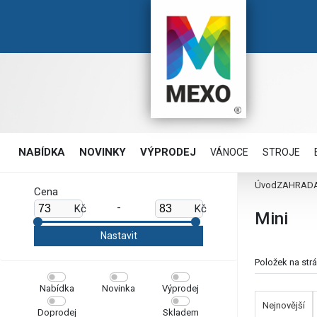
NABÍDKA
NOVINKY
VÝPRODEJ
VÁNOCE
STROJE
Úvod
ZAHRAD
Cena
-
Kč
Kč
Mini
Položek na str
Nabídka
Novinka
Výprodej
Nejnovější
Doprodej
Skladem