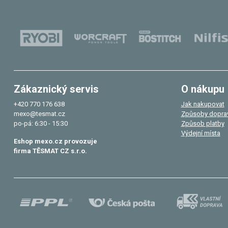
Zákaznický servis
O nákupu
+420 770 176 638
Jak nakupovat
mexo@tesmat.cz
Způsoby dopra
po-pá: 6:30 - 15:30
Způsob platby
Výdejní místa
Eshop mexo.cz provozuje
firma TĚSMAT CZ s.r.o.