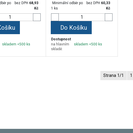
dběr po
bez DPH
68,93
Minimální odběr po
bez DPH
60,33
Kč
1 ks
Kč
Košíku
Do Košíku
Dostupnost
skladem <500 ks
na hlavním
skladem <500 ks
skladě:
Strana 1/1
1