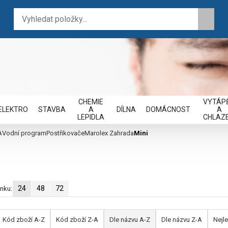
CHEMIE
VYTÁPĚ
ELEKTRO
STAVBA
A
DÍLNA
DOMÁCNOST
A
LEPIDLA
CHLAZE
A
Vodní program
Postřikovače
Marolex Zahrada
Mini
24
48
72
ánku:
Kód zboží A-Z
Kód zboží Z-A
Dle názvu A-Z
Dle názvu Z-A
Nejle