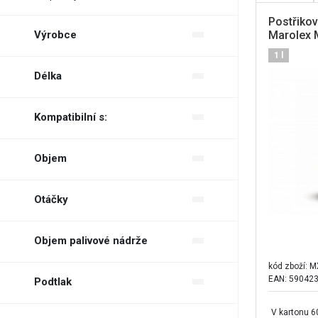
Postřikov
Výrobce
Marolex 
1 l
Marolex
Délka
---
Kompatibilní s:
Zahrada
Objem
1 l
Otáčky
500 ml
--- min-1
Objem palivové nádrže
---
kód zboží:
M
EAN: 59042
Podtlak
---
V kartonu 6