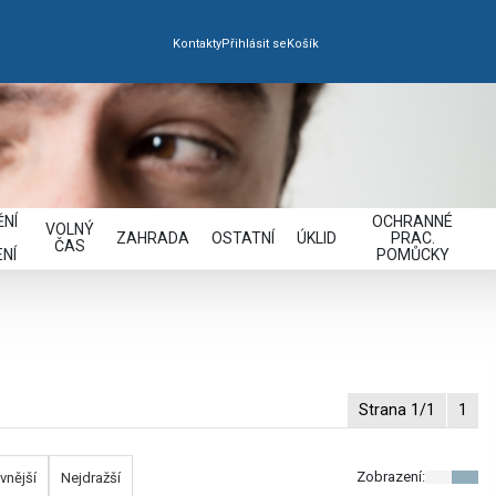
Kontakty
Přihlásit se
Košík
NÍ
OCHRANNÉ
VOLNÝ
ZAHRADA
OSTATNÍ
ÚKLID
PRAC.
ČAS
NÍ
POMŮCKY
Strana 1/1
1
Zobrazení:
vnější
Nejdražší