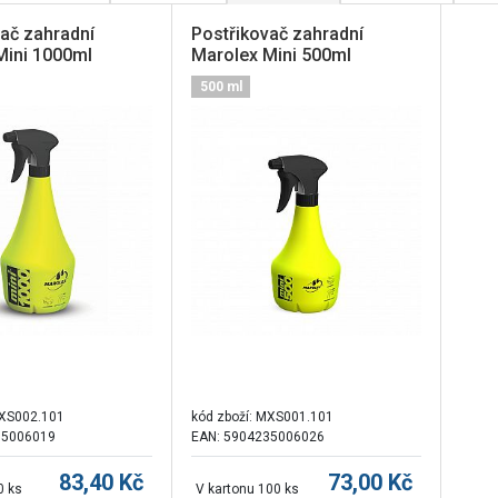
ač zahradní
Postřikovač zahradní
Mini 1000ml
Marolex Mini 500ml
500 ml
XS002.101
kód zboží:
MXS001.101
35006019
EAN: 5904235006026
83,40
Kč
73,00
Kč
0 ks
V kartonu 100 ks