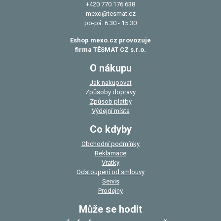
+420 770 176 638
mexo@tesmat.cz
po-pá: 6:30 - 15:30
Eshop mexo.cz provozuje
firma TĚSMAT CZ s.r.o.
O nákupu
Jak nakupovat
Způsoby dopravy
Způsob platby
Výdejní místa
Co kdyby
Obchodní podmínky
Reklamace
Vratky
Odstoupení od smlouvy
Servis
Prodejny
Může se hodit