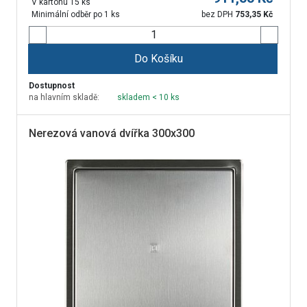
V kartonu 15 ks
Minimální odběr po 1 ks
bez DPH
753,35
Kč
Do Košíku
Dostupnost
na hlavním skladě:
skladem < 10 ks
Nerezová vanová dvířka 300x300