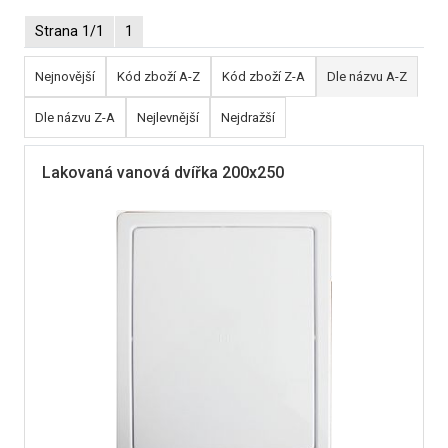
Strana 1/1
1
Nejnovější
Kód zboží A-Z
Kód zboží Z-A
Dle názvu A-Z
Dle názvu Z-A
Nejlevnější
Nejdražší
Lakovaná vanová dvířka 200x250