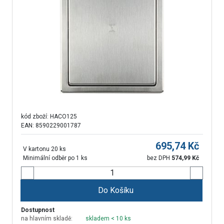
kód zboží:
HACO125
EAN: 8590229001787
695,74
Kč
V kartonu 20 ks
Minimální odběr po 1 ks
bez DPH
574,99
Kč
Do Košíku
Dostupnost
na hlavním skladě:
skladem < 10 ks