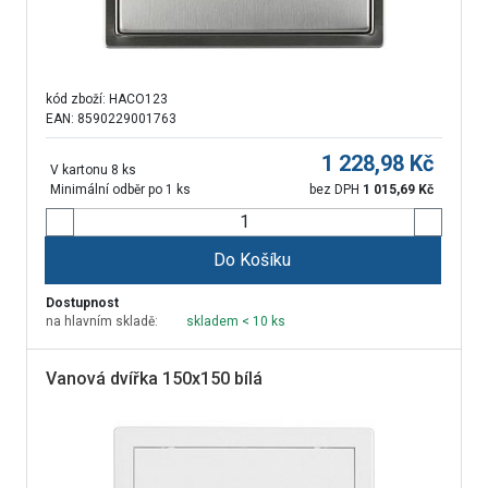
kód zboží:
HACO123
EAN: 8590229001763
1 228,98
Kč
V kartonu 8 ks
Minimální odběr po 1 ks
bez DPH
1 015,69
Kč
Do Košíku
Dostupnost
na hlavním skladě:
skladem < 10 ks
Vanová dvířka 150x150 bílá