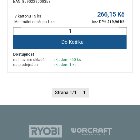
EAN: 8590229000353
266,15
Kč
V kartonu 15 ks
Minimální odběr po 1 ks
bez DPH
219,96
Kč
Do Košíku
Dostupnost
na hlavním skladě:
skladem <50 ks
na prodejnách:
skladem 1 ks
Strana 1/1
1