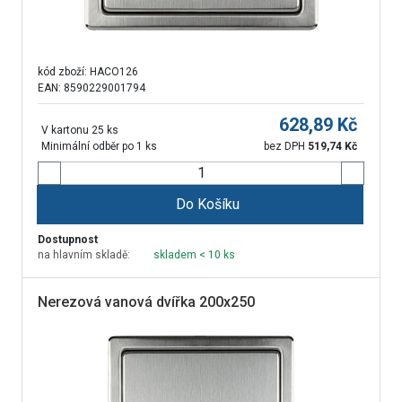
kód zboží:
HACO126
EAN: 8590229001794
628,89
Kč
V kartonu 25 ks
Minimální odběr po 1 ks
bez DPH
519,74
Kč
Do Košíku
Dostupnost
na hlavním skladě:
skladem < 10 ks
Nerezová vanová dvířka 200x250