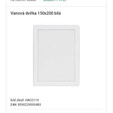
na hlavním skladě:
skladem < 10 ks
Vanová dvířka 150x200 bílá
kód zboží:
HACO110
EAN: 8590229000483