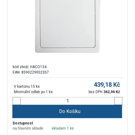
kód zboží:
HACO134
EAN: 8590229002357
439,18
Kč
V kartonu 15 ks
Minimální odběr po 1 ks
bez DPH
362,96
Kč
Do Košíku
Dostupnost
na hlavním skladě:
skladem 1 ks