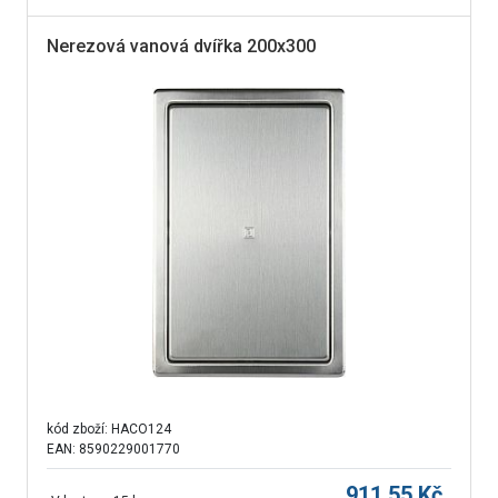
Nerezová vanová dvířka 200x300
kód zboží:
HACO124
EAN: 8590229001770
911,55
Kč