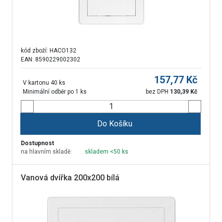
kód zboží:
HACO132
EAN: 8590229002302
157,77
Kč
V kartonu 40 ks
Minimální odběr po 1 ks
bez DPH
130,39
Kč
Do Košíku
Dostupnost
na hlavním skladě:
skladem <50 ks
Vanová dvířka 200x200 bílá