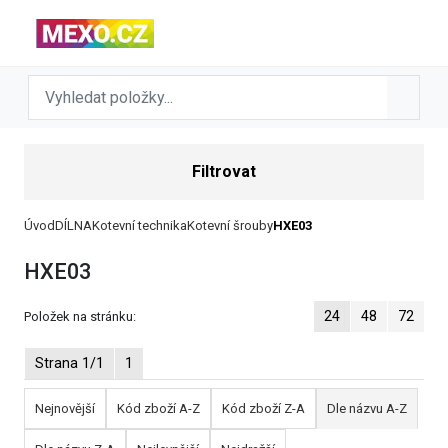
Filtrovat
Úvod
DÍLNA
Kotevní technika
Kotevní šrouby
HXE03
HXE03
24
48
72
Položek na stránku:
Strana 1/1
1
Nejnovější
Kód zboží A-Z
Kód zboží Z-A
Dle názvu A-Z