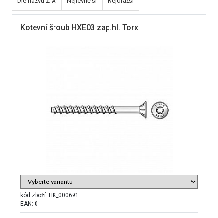
Dle názvu Z-A
Nejlevnější
Nejdražší
Kotevní šroub HXE03 zap.hl. Torx
kód zboží:
HK_000691
EAN: 0