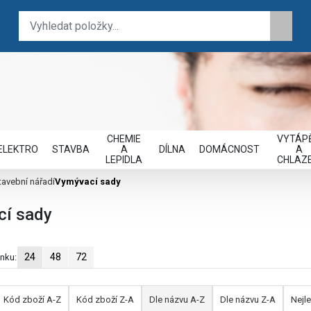
CHEMIE
VYTÁPĚ
ELEKTRO
STAVBA
A
DÍLNA
DOMÁCNOST
A
LEPIDLA
CHLAZE
tavební nářadí
Vymývací sady
í sady
24
48
72
ánku:
Kód zboží A-Z
Kód zboží Z-A
Dle názvu A-Z
Dle názvu Z-A
Nejle