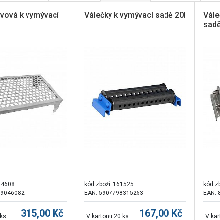
ovová k vymývací
Válečky k vymývací sadě 20l
Vále
sadě
04608
kód zboží:
161525
kód z
99046082
EAN: 5907798315253
EAN: 
315,00
Kč
167,00
Kč
 ks
V kartonu 20 ks
V kar