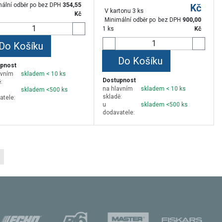
ální odběr po
bez DPH
354,55
Kč
V kartonu 3 ks
Kč
Minimální odběr po
bez DPH
900,00
1 ks
Kč
Do Košíku
Do Košíku
pnost
avním
skladem < 10 ks
Dostupnost
:
na hlavním
skladem < 10 ks
skladem <500 ks
skladě:
atele:
u
skladem <500 ks
dodavatele: