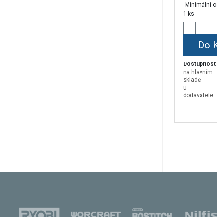
Minimální o
1 ks
Do 
Dostupnost
na hlavním
skladě:
u
dodavatele: