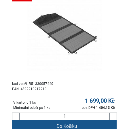
kód zboží:
R51330057440
EAN: 4892210217219
1 699,00
Kč
V kartonu 1 ks
Minimální odběr po 1 ks
bez DPH
1 404,13
Kč
Do Košíku