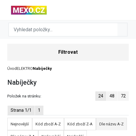
Filtrovat
Úvod
ELEKTRO
Nabíječky
Nabíječky
24
48
72
Položek na stránku:
Strana 1/1
1
Nejnovější
Kód zboží A-Z
Kód zboží Z-A
Dle názvu A-Z