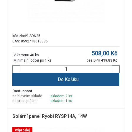
kód zboží:
SDN25
EAN: 8592718015886
508,00
Kč
V kartonu 40 ks
Minimální odběr po 1 ks
bez DPH
419,83
Kč
Do Košíku
Dostupnost
na hlavním skladě:
skladem 2 ks
na prodejnách:
skladem 1 ks
Solární panel Ryobi RYSP14A, 14W
Výprodej