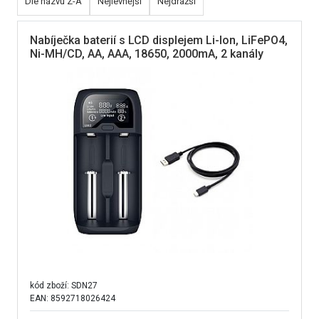
Dle názvu Z-A
Nejlevnější
Nejdražší
Nabíječka baterií s LCD displejem Li-Ion, LiFePO4,
Ni-MH/CD, AA, AAA, 18650, 2000mA, 2 kanály
kód zboží:
SDN27
EAN: 8592718026424