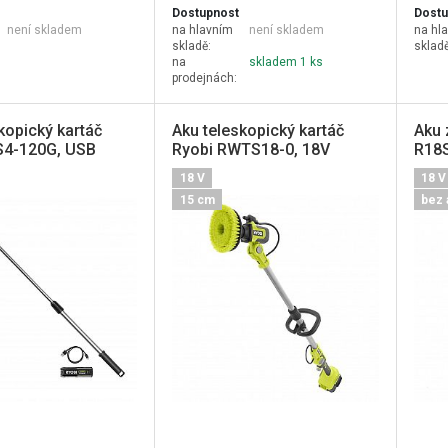
Dostupnost
Dostu
není skladem
na hlavním
není skladem
na hl
skladě:
skladě
na
skladem 1 ks
prodejnách:
kopický kartáč
Aku teleskopický kartáč
Aku 
S4-120G, USB
Ryobi RWTS18-0, 18V
R18S
 2 Ah
18 V
18 V
15 cm
bez 