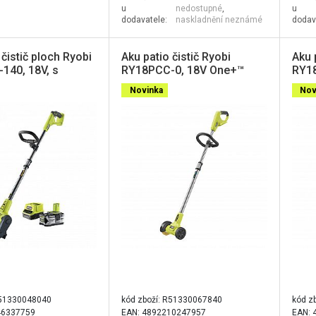
u
nedostupné
,
u
dodavatele:
naskladnění neznámé
dodav
 čistič ploch Ryobi
Aku patio čistič Ryobi
Aku 
140, 18V, s
RY18PCC-0, 18V One+™
RY18
2 Ah
Novinka
Nov
51330048040
kód zboží:
R51330067840
kód z
46337759
EAN: 4892210247957
EAN: 