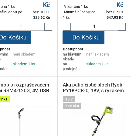
Kč
Kč
tonu 1 ks
V kartonu 1 ks
ální odběr po
bez DPH
1
Minimální odběr po
bez DPH
1
325,62
Kč
1 ks
547,93
Kč
Do Košíku
Do Košíku
pnost
Dostupnost
avním
není skladem
na hlavním
není skladem
:
skladě:
skladem 1 ks
na
skladem 1 ks
jnách:
prodejnách:
mop s rozprašovačem
Aku patio čistič ploch Ryobi
i RSM4-120G, 4V, USB
RY18PCB-0, 18V, s rýžákem
ium™, 2 Ah
inka
18 V
bez aku