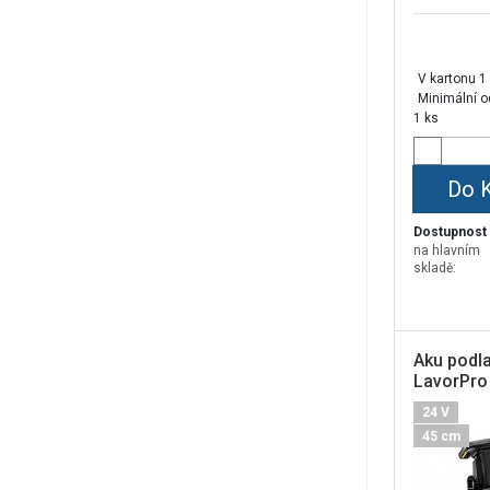
V kartonu 1
Minimální o
1 ks
Do 
Dostupnost
na hlavním
skladě:
Aku podla
LavorPro
24 V
45 cm