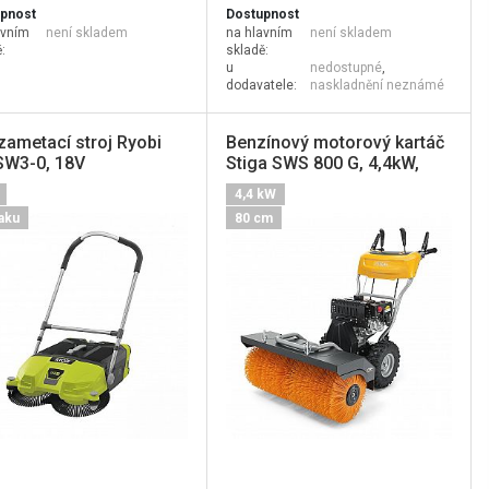
pnost
Dostupnost
avním
není skladem
na hlavním
není skladem
:
skladě:
u
nedostupné
,
dodavatele:
naskladnění neznámé
zametací stroj Ryobi
Benzínový motorový kartáč
W3-0, 18V
Stiga SWS 800 G, 4,4kW,
80cm
4,4 kW
aku
80 cm