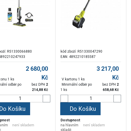
boží:
R51330066880
kód zboží:
R51330047290
4892210247933
EAN: 4892210185587
2 680,00
3 217,00
Kč
Kč
tonu 1 ks
V kartonu 1 ks
ální odběr po
bez DPH
2
Minimální odběr po
bez DPH
2
214,88
Kč
1 ks
658,68
Kč
Do Košíku
Do Košíku
pnost
Dostupnost
avním
není skladem
na hlavním
není skladem
:
skladě: