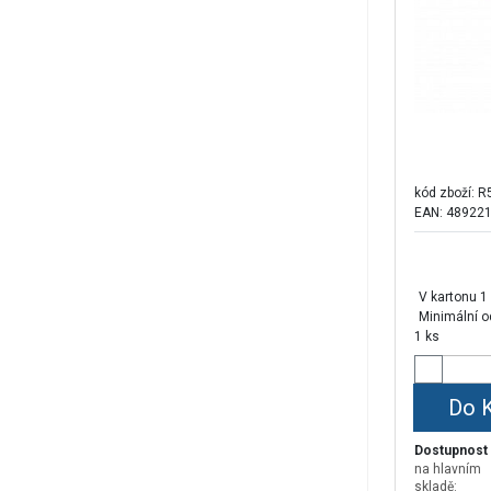
kód zboží:
R
EAN: 48922
V kartonu 1
Minimální o
1 ks
Do 
Dostupnost
na hlavním
skladě: