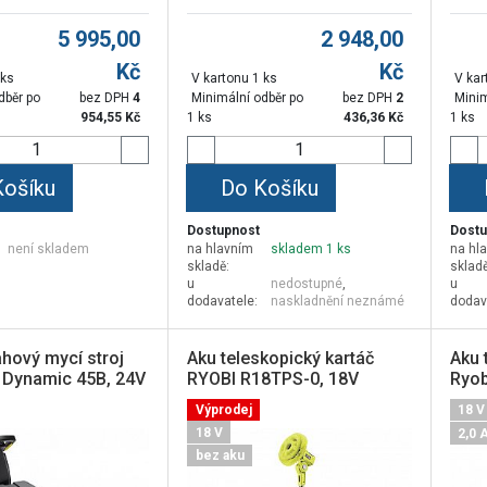
5 995,00
2 948,00
Kč
Kč
 ks
V kartonu 1 ks
V kar
dběr po
bez DPH
4
Minimální odběr po
bez DPH
2
Minim
954,55
Kč
1 ks
436,36
Kč
1 ks
Košíku
Do Košíku
Dostupnost
Dostu
není skladem
na hlavním
skladem 1 ks
na hl
skladě:
skladě
u
nedostupné
,
u
dodavatele:
naskladnění neznámé
dodav
hový mycí stroj
Aku teleskopický kartáč
Aku 
 Dynamic 45B, 24V
RYOBI R18TPS-0, 18V
Ryob
Výprodej
18 V
18 V
2,0 
bez aku