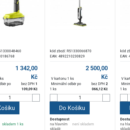
51330048460
kód zboží:
R51330066870
kód z
10186768
EAN: 4892210230829
EAN: 
1 342,00
2 500,00
Kč
Kč
 ks
V kartonu 1 ks
V kar
dběr po
bez DPH
1
Minimální odběr po
bez DPH
2
Minim
109,09
Kč
1 ks
066,12
Kč
1 ks
Košíku
Do Košíku
Dostupnost
Dostu
skladem 1 ks
na hlavním
není skladem
na hl
skladě:
skladě