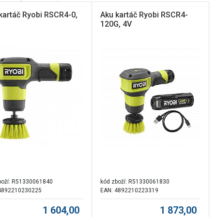
kartáč Ryobi RSCR4-0,
Aku kartáč Ryobi RSCR4-
120G, 4V
boží:
R51330061840
kód zboží:
R51330061830
4892210230225
EAN: 4892210223319
1 604,00
1 873,00