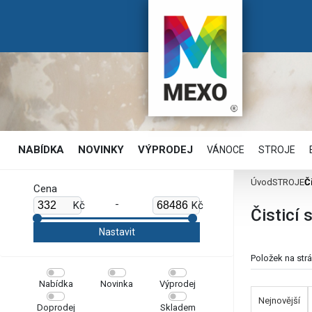
NABÍDKA
NOVINKY
VÝPRODEJ
VÁNOCE
STROJE
Úvod
STROJE
Č
Cena
-
Kč
Kč
Čisticí 
Položek na str
Nabídka
Novinka
Výprodej
Nejnovější
Doprodej
Skladem