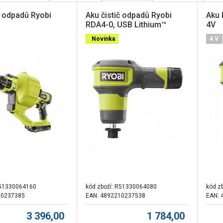
č odpadů Ryobi
Aku čistič odpadů Ryobi
Aku 
RDA4-0, USB Lithium™
4V
Novinka
4 V
51330064160
kód zboží:
R51330064080
kód z
10237385
EAN: 4892210237538
EAN: 
3 396,00
1 784,00