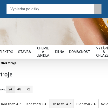
CHEMIE
VYTÁPĚ
ELEKTRO
STAVBA
A
DÍLNA
DOMÁCNOST
A
LEPIDLA
CHLAZE
isticí stroje
stroje
24
48
72
ánku:
Kód zboží A-Z
Kód zboží Z-A
Dle názvu A-Z
Dle názvu Z-A
Nejle