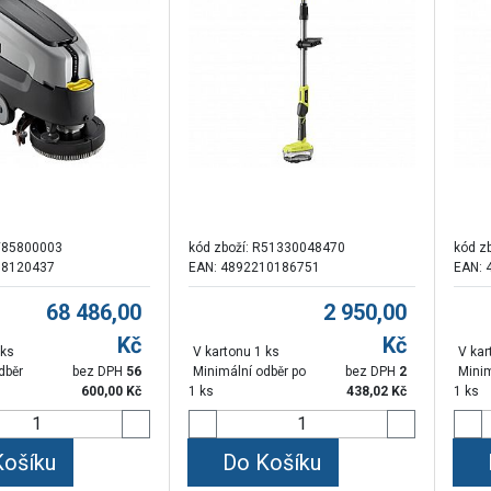
V85800003
kód zboží:
R51330048470
kód z
98120437
EAN: 4892210186751
EAN: 
68 486,00
2 950,00
Kč
Kč
 ks
V kartonu 1 ks
V kar
dběr
bez DPH
56
Minimální odběr po
bez DPH
2
Minim
600,00
Kč
1 ks
438,02
Kč
1 ks
Košíku
Do Košíku