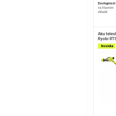
Dostupnost
na hlavním
skladě:
Aku teles
Ryobi RT
Lithium+,
Novinka