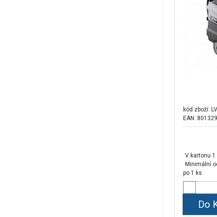
kód zboží:
L
EAN: 80132
V kartonu 1
Minimální o
po 1 ks
Do 