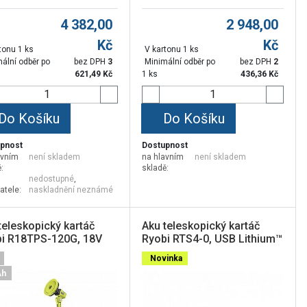
4 382,00
2 948,00
Kč
Kč
tonu 1 ks
V kartonu 1 ks
ální odběr po
bez DPH
3
Minimální odběr po
bez DPH
2
621,49
Kč
1 ks
436,36
Kč
Do Košíku
Do Košíku
pnost
Dostupnost
avním
není skladem
na hlavním
není skladem
:
skladě:
nedostupné
,
atele:
naskladnění neznámé
teleskopický kartáč
Aku teleskopický kartáč
i R18TPS-120G, 18V
Ryobi RTS4-0, USB Lithium™
Novinka
Ah