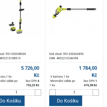
boží:
R51330048500
kód zboží:
R51330066890
4892210188519
EAN: 4892210246998
5 726,00
1 784,00
Kč
Kč
tonu 1 ks
V kartonu 1 ks
ální odběr po
bez DPH
4
Minimální odběr po
bez DPH
1
732,23
Kč
1 ks
474,38
Kč
Do Košíku
Do Košíku