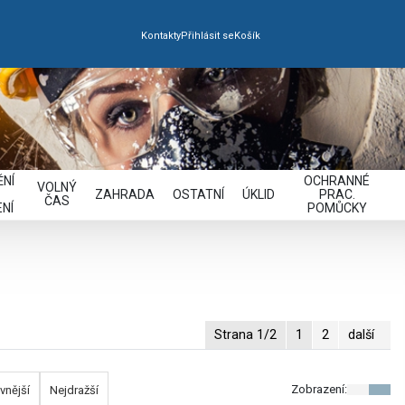
Kontakty
Přihlásit se
Košík
NÍ
OCHRANNÉ
VOLNÝ
ZAHRADA
OSTATNÍ
ÚKLID
PRAC.
ČAS
NÍ
POMŮCKY
Strana 1/2
1
2
další
Zobrazení:
vnější
Nejdražší