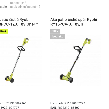
nedostupné
,
atele:
naskladnění neznámé
patio čistič Ryobi
Aku patio čistič spár Ryobi
PCC-120, 18V One+™,
RY18PCA-0, 18V, s
drátěným kartáčem
inka
18 V
bez aku
boží:
R51330067860
kód zboží:
R51330047270
4892210247971
EAN: 4892210185600