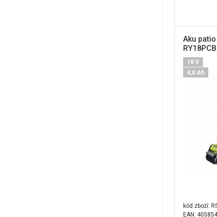
Aku patio
RY18PCB-
rýžákem
18 V
4,0 Ah
kód zboží:
R
EAN: 40585