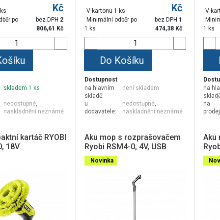
Kč
Kč
 ks
V kartonu 1 ks
V kar
dběr po
bez DPH
2
Minimální odběr po
bez DPH
1
Minim
806,61
Kč
1 ks
474,38
Kč
1 ks
Košíku
Do Košíku
Dostupnost
Dostu
skladem 1 ks
na hlavním
není skladem
na hl
skladě:
skladě
nedostupné
,
u
nedostupné
,
na
naskladnění neznámé
dodavatele:
naskladnění neznámé
prode
aktní kartáč RYOBI
Aku mop s rozprašovačem
Aku 
, 18V
Ryobi RSM4-0, 4V, USB
Ryob
Lithium™
Lith
Novinka
Nov