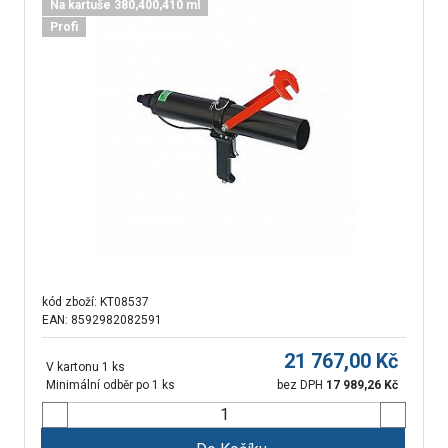
Na kartuše 380,400,410 ml
Profi
kód zboží:
KT08537
EAN: 8592982082591
21 767,00
Kč
V kartonu 1 ks
Minimální odběr po 1 ks
bez DPH
17 989,26
Kč