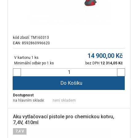
kód zboží:
TM160313
EAN: 8592860996620
14 900,00
Kč
V kartonu 1 ks
Minimální odběr po 1 ks
bez DPH
12 314,05
Kč
Do Košíku
Dostupnost
na hlavním skladě:
není skladem
Aku vytlačovací pistole pro chemickou kotvu,
7,4V, 410ml
7,4 V