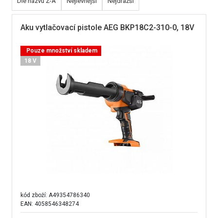
Dle názvu Z-A
Nejlevnější
Nejdražší
Aku vytlačovací pistole AEG BKP18C2-310-0, 18V
Pouze množství skladem
18 V
kód zboží:
A49354786340
EAN: 4058546348274