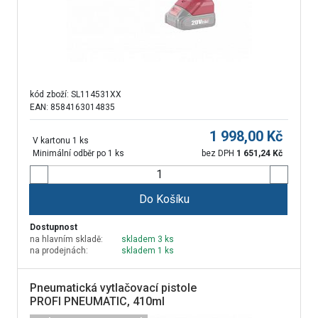
kód zboží:
SL114531XX
EAN: 8584163014835
1 998,00
Kč
V kartonu 1 ks
Minimální odběr po 1 ks
bez DPH
1 651,24
Kč
Do Košíku
Dostupnost
na hlavním skladě:
skladem 3 ks
na prodejnách:
skladem 1 ks
Pneumatická vytlačovací pistole
PROFI PNEUMATIC, 410ml