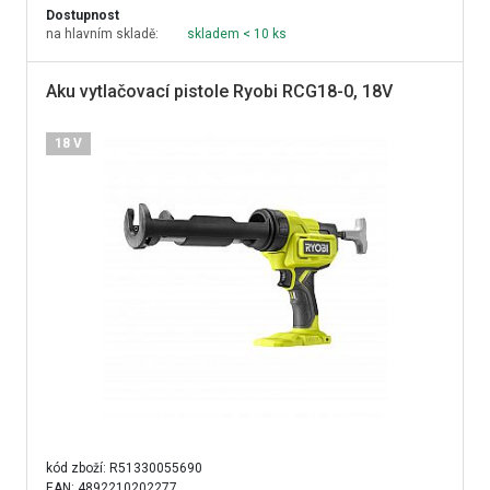
Dostupnost
na hlavním skladě:
skladem < 10 ks
Aku vytlačovací pistole Ryobi RCG18-0, 18V
18 V
kód zboží:
R51330055690
EAN: 4892210202277