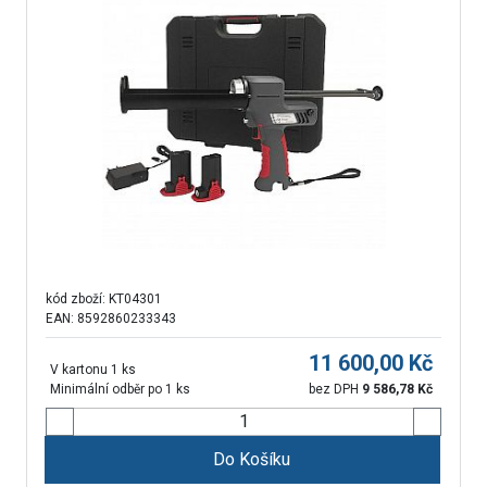
kód zboží:
KT04301
EAN: 8592860233343
11 600,00
Kč
V kartonu 1 ks
Minimální odběr po 1 ks
bez DPH
9 586,78
Kč
Do Košíku