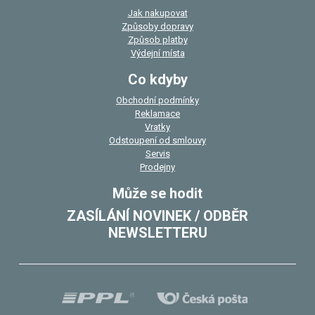
Jak nakupovat
Způsoby dopravy
Způsob platby
Výdejní místa
Co kdyby
Obchodní podmínky
Reklamace
Vratky
Odstoupení od smlouvy
Servis
Prodejny
Může se hodit
ZASÍLÁNÍ NOVINEK / ODBĚR
NEWSLETTERU