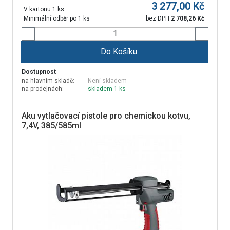
3 277,00
Kč
V kartonu 1 ks
Minimální odběr po 1 ks
bez DPH
2 708,26
Kč
Do Košíku
Dostupnost
na hlavním skladě:
Není skladem
na prodejnách:
skladem 1 ks
Aku vytlačovací pistole pro chemickou kotvu,
7,4V, 385/585ml