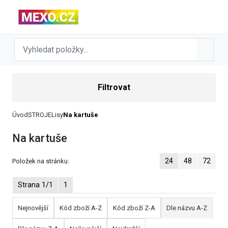
Filtrovat
Úvod
STROJE
Lisy
Na kartuše
Na kartuše
24
48
72
Položek na stránku:
Strana 1/1
1
Nejnovější
Kód zboží A-Z
Kód zboží Z-A
Dle názvu A-Z