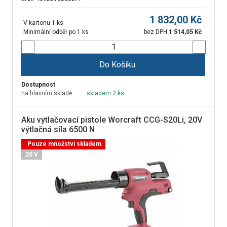
1 832,00
Kč
V kartonu 1 ks
Minimální odběr po 1 ks
bez DPH
1 514,05
Kč
Do Košíku
Dostupnost
na hlavním skladě:
skladem 2 ks
Aku vytlačovací pistole Worcraft CCG-S20Li, 20V
výtlačná síla 6500 N
Pouze množství skladem
20 V