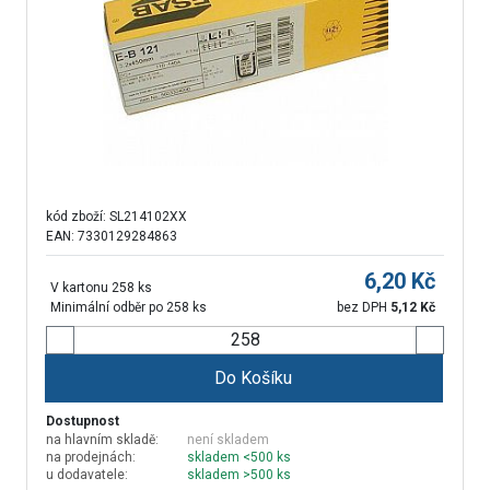
kód zboží:
SL214102XX
EAN: 7330129284863
6,20
Kč
V kartonu 258 ks
Minimální odběr po 258 ks
bez DPH
5,12
Kč
Do Košíku
Dostupnost
na hlavním skladě:
není skladem
na prodejnách:
skladem <500 ks
u dodavatele:
skladem >500 ks