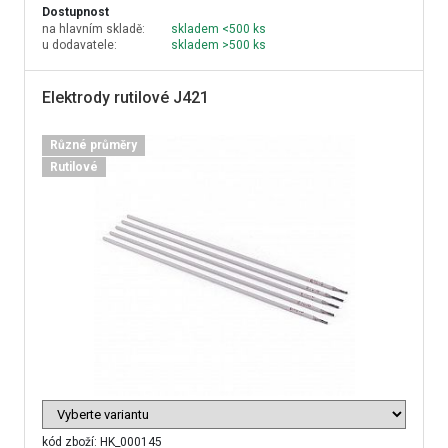
Dostupnost
na hlavním skladě:
skladem <500 ks
u dodavatele:
skladem >500 ks
Elektrody rutilové J421
Různé průměry
Rutilové
kód zboží:
HK_000145