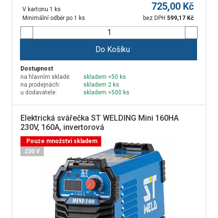
725,00
Kč
V kartonu 1 ks
Minimální odběr po 1 ks
bez DPH
599,17
Kč
Do Košíku
Dostupnost
na hlavním skladě:
skladem <50 ks
na prodejnách:
skladem 2 ks
u dodavatele:
skladem >500 ks
Elektrická svářečka ST WELDING Mini 160HA
230V, 160A, invertorová
Pouze množství skladem
230 V