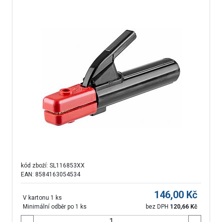
kód zboží:
SL116853XX
EAN: 8584163054534
146,00
Kč
V kartonu 1 ks
Minimální odběr po 1 ks
bez DPH
120,66
Kč