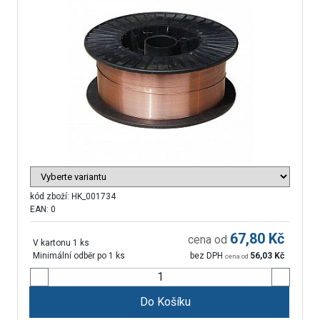
kód zboží:
HK_001734
EAN: 0
67,80
Kč
cena od
V kartonu 1 ks
Minimální odběr po 1 ks
bez DPH
56,03
Kč
cena od
Do Košíku