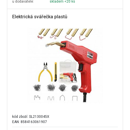
u dodavatele:
skladem <20 ks
Elektrická svářečka plastů
kód zboží:
SL2130045X
EAN: 8584163061907