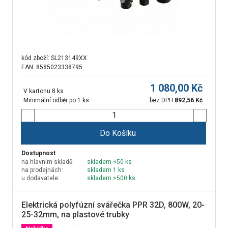
kód zboží:
SL213149XX
EAN: 8585023338795
1 080,00
Kč
V kartonu 8 ks
Minimální odběr po 1 ks
bez DPH
892,56
Kč
Do Košíku
Dostupnost
na hlavním skladě:
skladem <50 ks
na prodejnách:
skladem 1 ks
u dodavatele:
skladem >500 ks
Elektrická polyfúzní svářečka PPR 32D, 800W, 20-
25-32mm, na plastové trubky