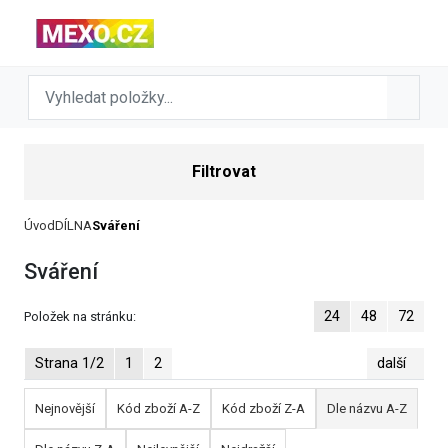
Filtrovat
Úvod
DÍLNA
Sváření
Sváření
24
48
72
Položek na stránku:
Strana 1/2
1
2
další
Nejnovější
Kód zboží A-Z
Kód zboží Z-A
Dle názvu A-Z