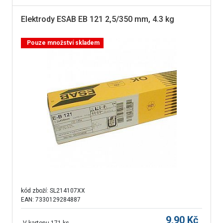
Elektrody ESAB EB 121 2,5/350 mm, 4.3 kg
Pouze množství skladem
kód zboží:
SL214107XX
EAN: 7330129284887
9,90
Kč