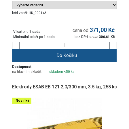
kód zboží:
HK_000146
371,00
Kč
cena od
V kartonu 1 sada
Minimální odběr po 1 sada
bez DPH
306,61
Kč
cena od
Do Košíku
Dostupnost
na hlavním skladě:
skladem <50 ks
Elektrody ESAB EB 121 2,0/300 mm, 3.5 kg, 258 ks
Novinka