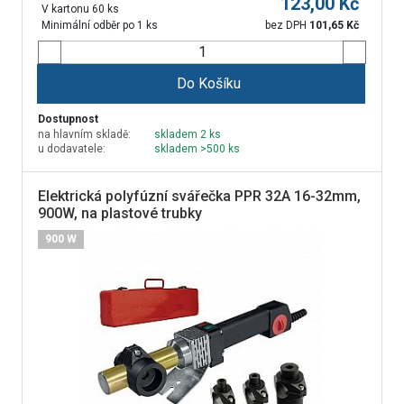
123,00
Kč
V kartonu 60 ks
Minimální odběr po 1 ks
bez DPH
101,65
Kč
Do Košíku
Dostupnost
na hlavním skladě:
skladem 2 ks
u dodavatele:
skladem >500 ks
Elektrická polyfúzní svářečka PPR 32A 16-32mm,
900W, na plastové trubky
900 W