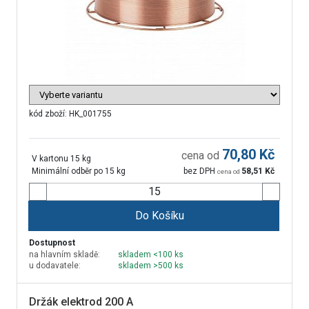
kód zboží:
HK_001755
70,80
Kč
cena od
V kartonu 15 kg
Minimální odběr po 15 kg
bez DPH
58,51
Kč
cena od
Do Košíku
Dostupnost
na hlavním skladě:
skladem <100 ks
u dodavatele:
skladem >500 ks
Držák elektrod 200 A