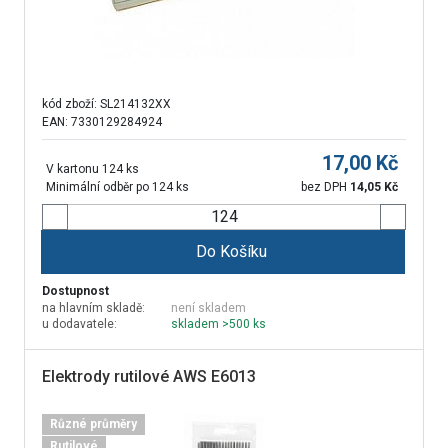
kód zboží:
SL214132XX
EAN: 7330129284924
17,00
Kč
V kartonu 124 ks
Minimální odběr po 124 ks
bez DPH
14,05
Kč
Do Košíku
Dostupnost
na hlavním skladě:
není skladem
u dodavatele:
skladem >500 ks
Elektrody rutilové AWS E6013
Různé průměry
Rutilové