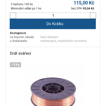
115,00
Kč
V kartonu 100 ks
Minimální odběr po 1 ks
bez DPH
95,04
Kč
Do Košíku
Dostupnost
na hlavním skladě:
Není skladem
u dodavatele:
nedostupné
,
naskladnění neznámé
Drát svářecí
15 kg