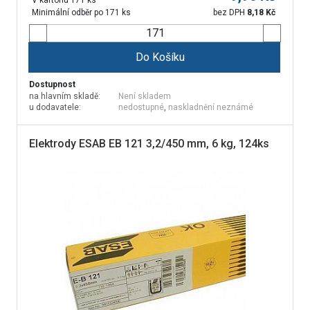
V kartonu 171 ks
Minimální odběr po 171 ks
bez DPH
8,18
Kč
Do Košíku
Dostupnost
na hlavním skladě:
Není skladem
u dodavatele:
nedostupné
,
naskladnění neznámé
Elektrody ESAB EB 121 3,2/450 mm, 6 kg, 124ks