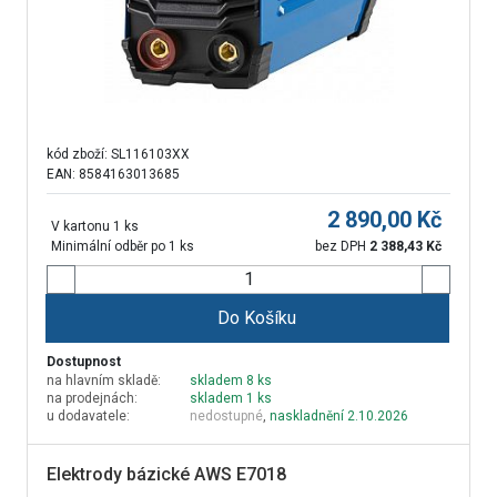
kód zboží:
SL116103XX
EAN: 8584163013685
2 890,00
Kč
V kartonu 1 ks
Minimální odběr po 1 ks
bez DPH
2 388,43
Kč
Do Košíku
Dostupnost
na hlavním skladě:
skladem 8 ks
na prodejnách:
skladem 1 ks
u dodavatele:
nedostupné
,
naskladnění 2.10.2026
Elektrody bázické AWS E7018