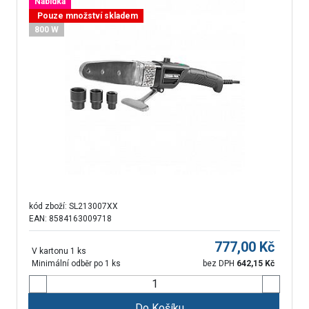
Nabídka
Pouze množství skladem
800 W
kód zboží:
SL213007XX
EAN: 8584163009718
777,00
Kč
V kartonu 1 ks
Minimální odběr po 1 ks
bez DPH
642,15
Kč
Do Košíku