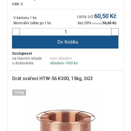
EAN: 0
60,50
Kč
cena od
V kartonu 1 ks
Minimální odběr po 1 ks
bez DPH
50,00
Kč
cena od
Do Košíku
Dostupnost
na hlavním skladě:
není skladem
u dodavatele:
skladem >500 ks
Drát svářecí HTW-56 K300, 15kg, SG3
15 kg