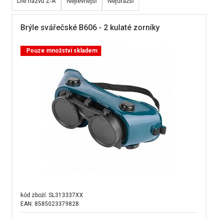
Dle názvu Z-A
Nejlevnější
Nejdražší
Brýle svářečské B606 - 2 kulaté zorníky
Pouze množství skladem
kód zboží:
SL313337XX
EAN: 8585023379828