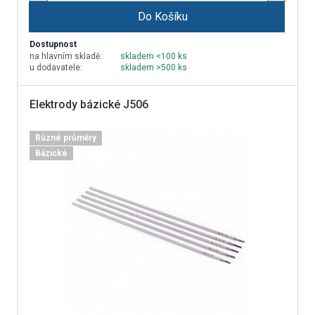
Do Košíku
Dostupnost
na hlavním skladě:
skladem <100 ks
u dodavatele:
skladem >500 ks
Elektrody bázické J506
Různé průměry
Bázické