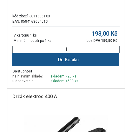
kód zboží:
SL116851XX
EAN: 8584163054510
193,00
Kč
V kartonu 1 ks
Minimální odběr po 1 ks
bez DPH
159,50
Kč
Do Košíku
Dostupnost
na hlavním skladě:
skladem <20 ks
u dodavatele:
skladem <500 ks
Držák elektrod 400 A