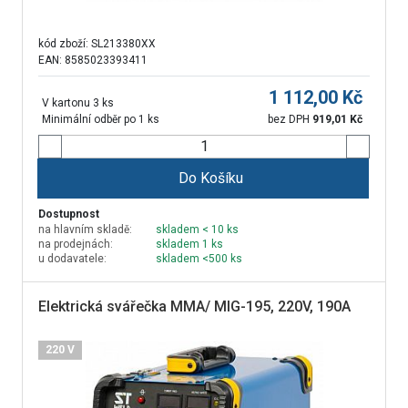
kód zboží:
SL213380XX
EAN: 8585023393411
1 112,00
Kč
V kartonu 3 ks
Minimální odběr po 1 ks
bez DPH
919,01
Kč
Do Košíku
Dostupnost
na hlavním skladě:
skladem < 10 ks
na prodejnách:
skladem 1 ks
u dodavatele:
skladem <500 ks
Elektrická svářečka MMA/ MIG-195, 220V, 190A
220 V