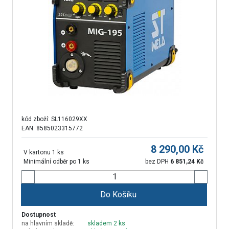
kód zboží:
SL116029XX
EAN: 8585023315772
8 290,00
Kč
V kartonu 1 ks
Minimální odběr po 1 ks
bez DPH
6 851,24
Kč
Do Košíku
Dostupnost
na hlavním skladě:
skladem 2 ks