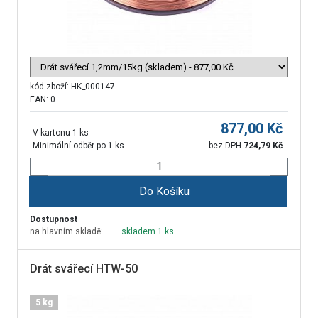
kód zboží:
HK_000147
EAN: 0
877,00
Kč
V kartonu 1 ks
Minimální odběr po 1 ks
bez DPH
724,79
Kč
Do Košíku
Dostupnost
na hlavním skladě:
skladem 1 ks
Drát svářecí HTW-50
5 kg