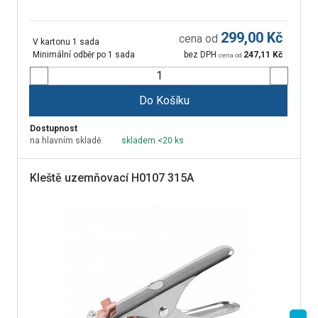
299,00
Kč
cena od
V kartonu 1 sada
Minimální odběr po 1 sada
bez DPH
247,11
Kč
cena od
Do Košíku
Dostupnost
na hlavním skladě:
skladem <20 ks
Kleště uzemňovací H0107 315A