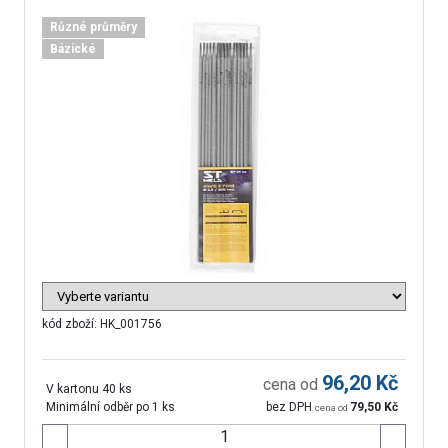
Různé průměry
Bázické
kód zboží:
HK_001756
96,20
Kč
cena od
V kartonu 40 ks
Minimální odběr po 1 ks
bez DPH
79,50
Kč
cena od