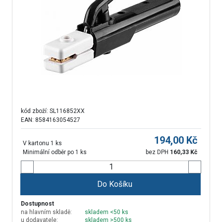
kód zboží:
SL116852XX
EAN: 8584163054527
194,00
Kč
V kartonu 1 ks
Minimální odběr po 1 ks
bez DPH
160,33
Kč
Do Košíku
Dostupnost
na hlavním skladě:
skladem <50 ks
u dodavatele:
skladem >500 ks