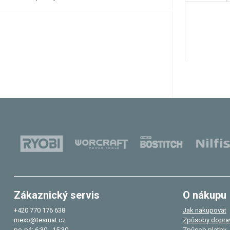
Zákaznický servis
O nákupu
+420 770 176 638
Jak nakupovat
mexo@tesmat.cz
Způsoby dopra
po-pá: 6:30 - 15:30
Způsob platby