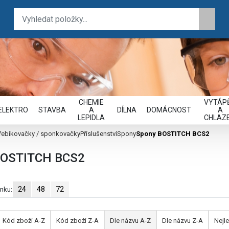
CHEMIE
VYTÁPĚ
ELEKTRO
STAVBA
A
DÍLNA
DOMÁCNOST
A
LEPIDLA
CHLAZE
řebíkovačky / sponkovačky
Příslušenství
Spony
Spony BOSTITCH BCS2
BOSTITCH BCS2
24
48
72
ánku:
Kód zboží A-Z
Kód zboží Z-A
Dle názvu A-Z
Dle názvu Z-A
Nejle