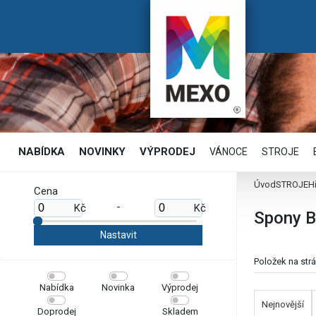
NABÍDKA
NOVINKY
VÝPRODEJ
VÁNOCE
STROJE
Úvod
STROJE
H
Cena
-
Kč
Kč
Spony 
Položek na str
Nabídka
Novinka
Výprodej
Nejnovější
Doprodej
Skladem