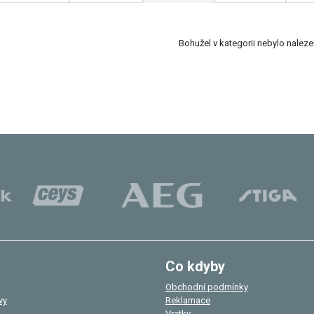
Bohužel v kategorii nebylo nalez
Co kdyby
Obchodní podmínky
vy
Reklamace
Vratky