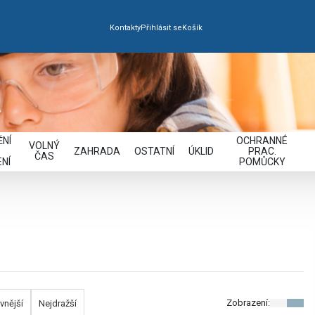
Kontakty
Přihlásit se
Košík
NÍ
OCHRANNÉ
VOLNÝ
ZAHRADA
OSTATNÍ
ÚKLID
PRAC.
ČAS
NÍ
POMŮCKY
Zobrazení:
vnější
Nejdražší