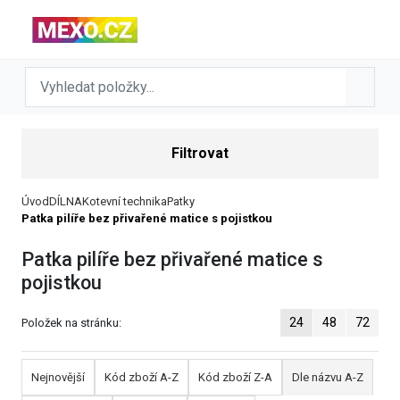
Filtrovat
Úvod
DÍLNA
Kotevní technika
Patky
Patka pilíře bez přivařené matice s pojistkou
Patka pilíře bez přivařené matice s
pojistkou
24
48
72
Položek na stránku:
Nejnovější
Kód zboží A-Z
Kód zboží Z-A
Dle názvu A-Z