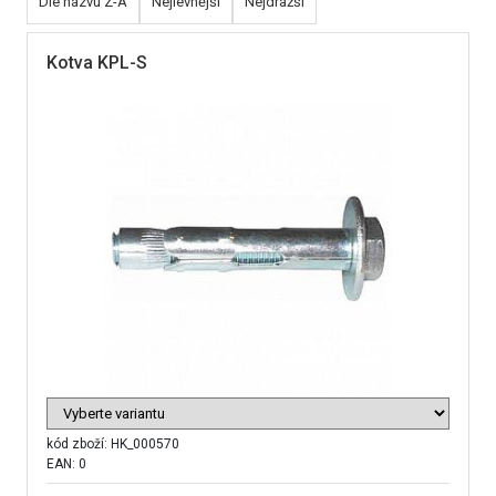
Dle názvu Z-A
Nejlevnější
Nejdražší
Kotva KPL-S
kód zboží:
HK_000570
EAN: 0