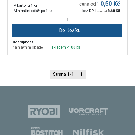
10,50
Kč
cena od
V kartonu 1 ks
Minimální odběr po 1 ks
bez DPH
8,68
Kč
cena od
Do Košíku
Dostupnost
na hlavním skladě:
skladem <100 ks
Strana 1/1
1