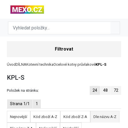
Filtrovat
Úvod
DÍLNA
Kotevní technika
Ocelové kotvy průvlakové
KPL-S
KPL-S
24
48
72
Položek na stránku:
Strana 1/1
1
Nejnovější
Kód zboží A-Z
Kód zboží Z-A
Dle názvu A-Z