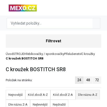
Filtrovat
Úvod
STROJE
Hřebíkovačky / sponkovačky
Příslušenství
C kroužky
C kroužek BOSTITCH SR8
C kroužek BOSTITCH SR8
24
48
72
Položek na stránku:
Nejnovější
Kód zboží A-Z
Kód zboží Z-A
Dle názvu A-Z
Dle názvu Z-A
Nejlevnější
Nejdražší