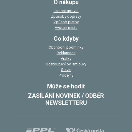
O nákupu
Jak nakupovat
Způsoby dopravy
Způsob platby
Výdejní místa
Co kdyby
Obchodní podmínky
Reklamace
Vratky
Odstoupení od smlouvy
Servis
Prodejny
Může se hodit
ZASÍLÁNÍ NOVINEK / ODBĚR
NEWSLETTERU