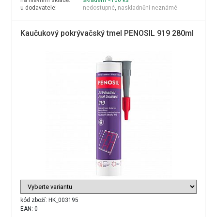
na hlavním skladě:
skladem <100 ks
u dodavatele:
nedostupné
,
naskladnění neznámé
Kaučukový pokrývačský tmel PENOSIL 919 280ml
kód zboží:
HK_003195
EAN: 0