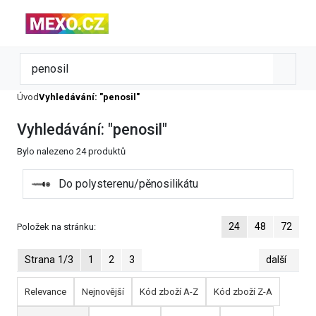
Úvod
Vyhledávání: "penosil"
Vyhledávání: "penosil"
Bylo nalezeno 24 produktů
Do polysterenu/pěnosilikátu
24
48
72
Položek na stránku:
Strana 1/3
1
2
3
další
Relevance
Nejnovější
Kód zboží A-Z
Kód zboží Z-A