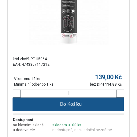
kód zboží:
PE-H5064
EAN: 4743307117212
139,00
Kč
V kartonu 12 ks
Minimální odběr po 1 ks
bez DPH
114,88
Kč
Do Košíku
Dostupnost
na hlavním skladě:
skladem <100 ks
u dodavatele:
nedostupné
,
naskladnění neznámé