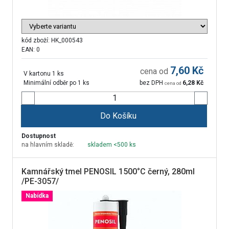
kód zboží:
HK_000543
EAN: 0
7,60
Kč
cena od
V kartonu 1 ks
Minimální odběr po 1 ks
bez DPH
6,28
Kč
cena od
Do Košíku
Dostupnost
na hlavním skladě:
skladem <500 ks
Kamnářský tmel PENOSIL 1500°C černý, 280ml
/PE-3057/
Nabídka