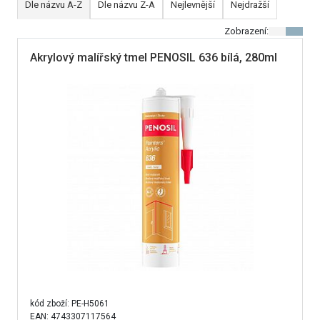
Dle názvu A-Z
Dle názvu Z-A
Nejlevnější
Nejdražší
Zobrazení:
Akrylový malířský tmel PENOSIL 636 bílá, 280ml
kód zboží:
PE-H5061
EAN: 4743307117564