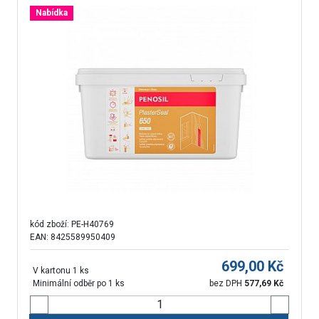
Nabídka
kód zboží:
PE-H40769
EAN: 8425589950409
699,00
Kč
V kartonu 1 ks
Minimální odběr po 1 ks
bez DPH
577,69
Kč