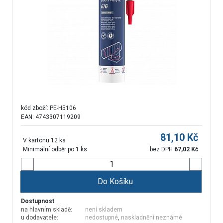
kód zboží:
PE-H5106
EAN: 4743307119209
81,10
Kč
V kartonu 12 ks
Minimální odběr po 1 ks
bez DPH
67,02
Kč
Do Košíku
Dostupnost
na hlavním skladě:
není skladem
u dodavatele:
nedostupné
,
naskladnění neznámé