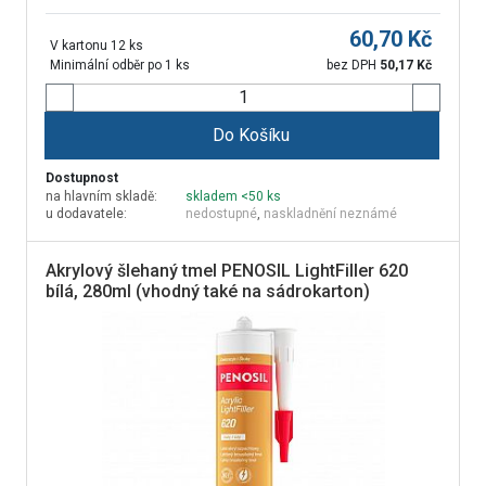
60,70
Kč
V kartonu 12 ks
Minimální odběr po 1 ks
bez DPH
50,17
Kč
Do Košíku
Dostupnost
na hlavním skladě:
skladem <50 ks
u dodavatele:
nedostupné
,
naskladnění neznámé
Akrylový šlehaný tmel PENOSIL LightFiller 620
bílá, 280ml (vhodný také na sádrokarton)