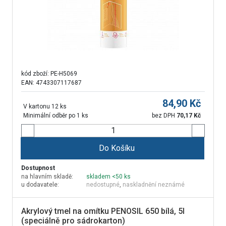
kód zboží:
PE-H5069
EAN: 4743307117687
84,90
Kč
V kartonu 12 ks
Minimální odběr po 1 ks
bez DPH
70,17
Kč
Do Košíku
Dostupnost
na hlavním skladě:
skladem <50 ks
u dodavatele:
nedostupné
,
naskladnění neznámé
Akrylový tmel na omítku PENOSIL 650 bílá, 5l
(speciálně pro sádrokarton)