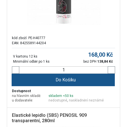
kód zboží:
PE-H40777
EAN: 8425589144204
168,00
Kč
V kartonu 12 ks
Minimální odběr po 1 ks
bez DPH
138,84
Kč
Do Košíku
Dostupnost
na hlavním skladě:
skladem <50 ks
u dodavatele:
nedostupné
,
naskladnění neznámé
Elastické lepidlo (SBS) PENOSIL 909
transparentní, 280ml