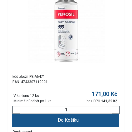
kód zboží:
PE-A6471
EAN: 4743307119001
171,00
Kč
V kartonu 12 ks
Minimální odběr po 1 ks
bez DPH
141,32
Kč
Do Košíku
Dostupnost