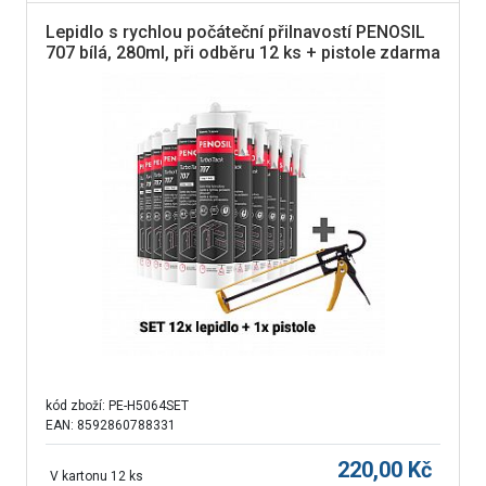
Lepidlo s rychlou počáteční přilnavostí PENOSIL
707 bílá, 280ml, při odběru 12 ks + pistole zdarma
/cena za 1ks lepidla/
kód zboží:
PE-H5064SET
EAN: 8592860788331
220,00
Kč
V kartonu 12 ks