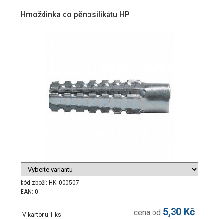
Hmoždinka do pěnosilikátu HP
kód zboží:
HK_000507
EAN: 0
5,30
Kč
cena od
V kartonu 1 ks