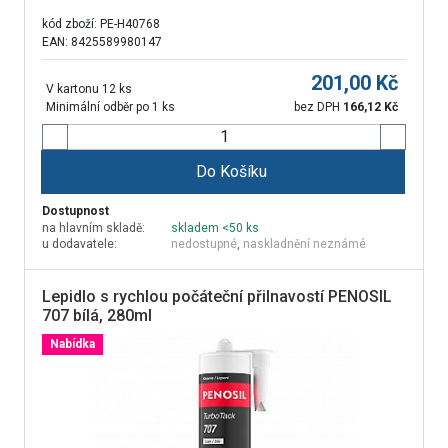
kód zboží:
PE-H40768
EAN: 8425589980147
201,00
Kč
V kartonu 12 ks
Minimální odběr po 1 ks
bez DPH
166,12
Kč
Do Košíku
Dostupnost
na hlavním skladě:
skladem <50 ks
u dodavatele:
nedostupné
,
naskladnění neznámé
Lepidlo s rychlou počáteční přilnavostí PENOSIL
707 bílá, 280ml
Nabídka