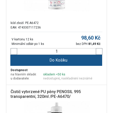
kód zboží:
PE-A6472
EAN: 4743307117236
98,60
Kč
V kartonu 12 ks
Minimální odběr po 1 ks
bez DPH
81,49
Kč
Do Košíku
Dostupnost
na hlavním skladě:
skladem <50 ks
u dodavatele:
nedostupné
,
naskladnění neznámé
Čistič vytvrzené PU pěny PENOSIL 995
transparentní, 320ml /PE-A6470/