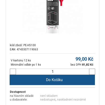
kód zboží:
PE-H5100
EAN: 4743307119063
99,00
Kč
V kartonu 12 ks
Minimální odběr po 1 ks
bez DPH
81,82
Kč
Do Košíku
Dostupnost
na hlavním skladě:
není skladem
u dodavatele:
nedostupné
,
naskladnění neznámé