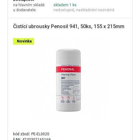
na hlavním skladě:
skladem 1 ks
u dodavatele:
nedostupné
,
naskladnění neznámé
Čistící ubrousky Penosil 941, 50ks, 155 x 215mm
Novinka
kód zboží:
PE-EL0020
EAN: 4743307165169