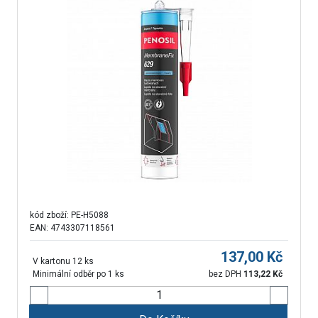
kód zboží:
PE-H5088
EAN: 4743307118561
137,00
Kč
V kartonu 12 ks
Minimální odběr po 1 ks
bez DPH
113,22
Kč