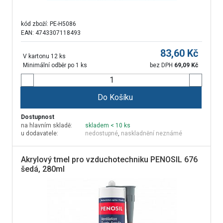
kód zboží:
PE-H5086
EAN: 4743307118493
83,60
Kč
V kartonu 12 ks
Minimální odběr po 1 ks
bez DPH
69,09
Kč
Do Košíku
Dostupnost
na hlavním skladě:
skladem < 10 ks
u dodavatele:
nedostupné
,
naskladnění neznámé
Akrylový tmel pro vzduchotechniku PENOSIL 676
šedá, 280ml