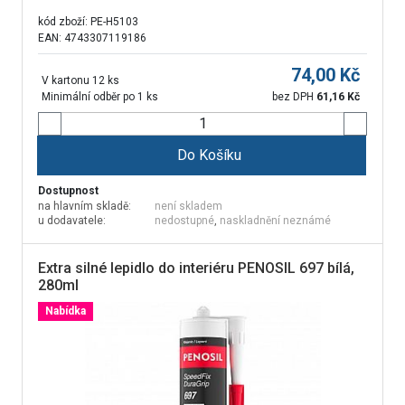
kód zboží:
PE-H5103
EAN: 4743307119186
74,00
Kč
V kartonu 12 ks
Minimální odběr po 1 ks
bez DPH
61,16
Kč
Do Košíku
Dostupnost
na hlavním skladě:
není skladem
u dodavatele:
nedostupné
,
naskladnění neznámé
Extra silné lepidlo do interiéru PENOSIL 697 bílá,
280ml
Nabídka