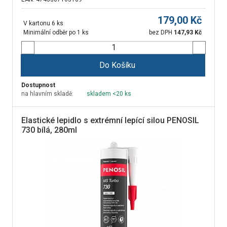
179,00
Kč
V kartonu 6 ks
Minimální odběr po 1 ks
bez DPH
147,93
Kč
Do Košíku
Dostupnost
na hlavním skladě:
skladem <20 ks
Elastické lepidlo s extrémní lepící silou PENOSIL
730 bílá, 280ml