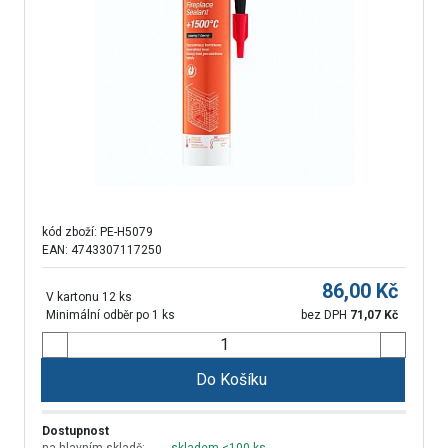
kód zboží:
PE-H5079
EAN: 4743307117250
86,00
Kč
V kartonu 12 ks
Minimální odběr po 1 ks
bez DPH
71,07
Kč
Do Košíku
Dostupnost