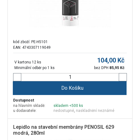
kód zboží:
PE-H5101
EAN: 4743307119049
104,00
Kč
V kartonu 12 ks
Minimální odběr po 1 ks
bez DPH
85,95
Kč
Do Košíku
Dostupnost
na hlavním skladě:
skladem <500 ks
u dodavatele:
nedostupné
,
naskladnění neznámé
Lepidlo na stavební membrány PENOSIL 629
modrá, 280ml